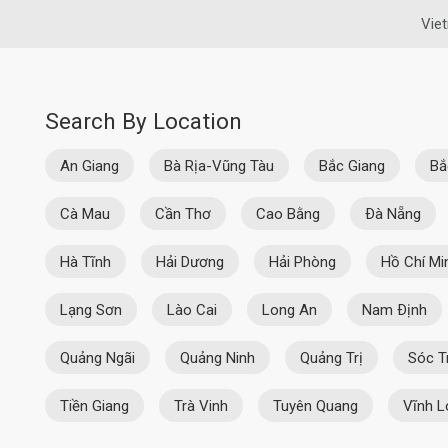
Vie
Search By Location
An Giang
Bà Rịa-Vũng Tàu
Bắc Giang
Bắ
Cà Mau
Cần Thơ
Cao Bằng
Ðà Nẵng
Hà Tĩnh
Hải Dương
Hải Phòng
Hồ Chí Mi
Lạng Sơn
Lào Cai
Long An
Nam Ðịnh
Quảng Ngãi
Quảng Ninh
Quảng Trị
Sóc T
Tiền Giang
Trà Vinh
Tuyên Quang
Vĩnh L