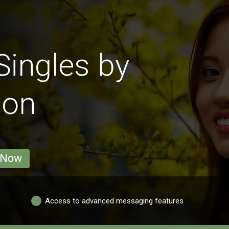
ingles by
ion
 Now
Access to advanced messaging features