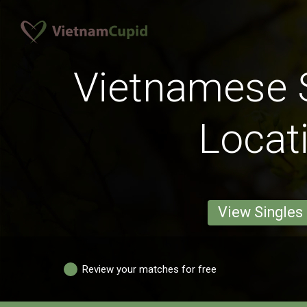
Vietnamese S
Locat
View Singles
Review your matches for free