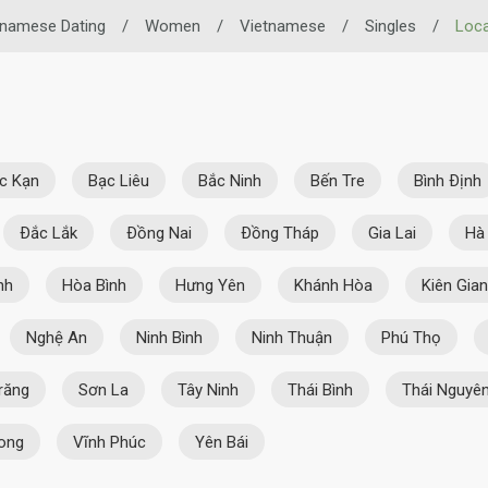
tnamese Dating
/
Women
/
Vietnamese
/
Singles
/
Loca
c Kạn
Bạc Liêu
Bắc Ninh
Bến Tre
Bình Ðịnh
Ðắc Lắk
Ðồng Nai
Ðồng Tháp
Gia Lai
Hà
nh
Hòa Bình
Hưng Yên
Khánh Hòa
Kiên Gia
Nghệ An
Ninh Bình
Ninh Thuận
Phú Thọ
răng
Sơn La
Tây Ninh
Thái Bình
Thái Nguyê
ong
Vĩnh Phúc
Yên Bái