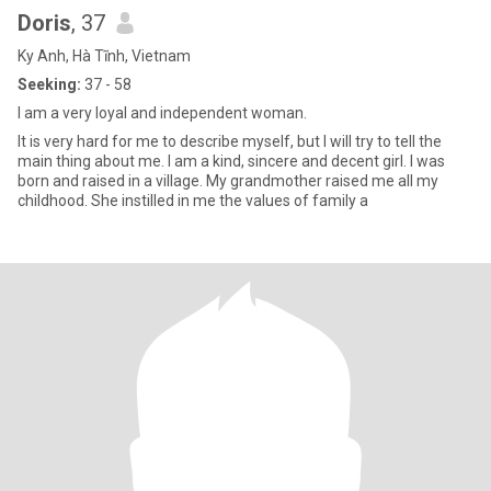
Doris
, 37
Ky Anh, Hà Tĩnh, Vietnam
Seeking:
37 - 58
I am a very loyal and independent woman.
It is very hard for me to describe myself, but I will try to tell the
main thing about me. I am a kind, sincere and decent girl. I was
born and raised in a village. My grandmother raised me all my
childhood. She instilled in me the values of family a