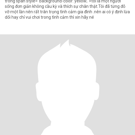
trong span style="background-color: yellow;">tôi là một người
sống đơn giản không cầu kỳ và thích sự chân thật.Tôi đã từng đỗ
vỡ một lần nên rất trân trọng tình cảm gia đình .nên ai có ý định lừa
dối hay chỉ vui chơi trong tình cảm thì xin hãy né