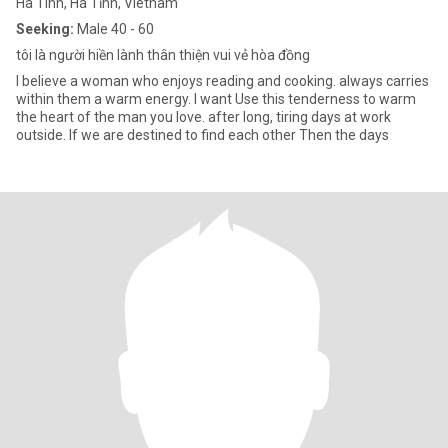
Ha Tinh, Hà Tĩnh, Vietnam
Seeking:
Male 40 - 60
tôi là người hiền lành thân thiện vui vẻ hòa đồng
I believe a woman who enjoys reading and cooking. always carries
within them a warm energy. I want Use this tenderness to warm
the heart of the man you love. after long, tiring days at work
outside. If we are destined to find each other Then the days