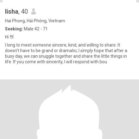
lisha
, 40
Hai Phong, Hải Phòng, Vietnam
Seeking:
Male 42 - 71
Hi 👋
I long to meet someone sincere, kind, and willing to share. It
doesn't have to be grand or dramatic; I simply hope that after a
busy day, we can snuggle together and share the little things in
life. If you come with sincerity, I will respond with bou