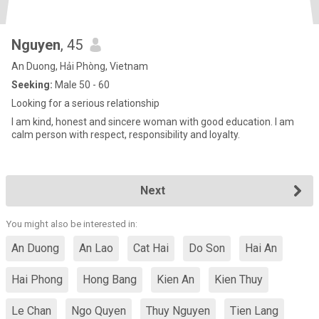
Nguyen
, 45
An Duong, Hải Phòng, Vietnam
Seeking:
Male 50 - 60
Looking for a serious relationship
I am kind, honest and sincere woman with good education. I am
calm person with respect, responsibility and loyalty.
Next
You might also be interested in:
An Duong
An Lao
Cat Hai
Do Son
Hai An
Hai Phong
Hong Bang
Kien An
Kien Thuy
Le Chan
Ngo Quyen
Thuy Nguyen
Tien Lang