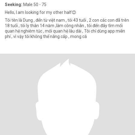
Seeking:
Male 50 - 75
Hello, I am looking for my other half😊
Tôi tên là Dung , đến từ việt nam , tôi 43 tuổi , 2 con các con đã trên
18 tuổi , tôi ly thân 14 năm ,làm công nhân , tôi đến đây tìm mối
quan hệ nghiêm túc , mối quan hệ lâu dài , Tôi chỉ dùng app miễn
phí , vì vậy tôi không thể nâng cấp , mong cá