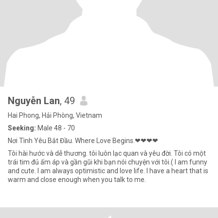
Nguyễn Lan
, 49
Hai Phong, Hải Phòng, Vietnam
Seeking:
Male 48 - 70
Nơi Tình Yêu Bắt Đầu. Where Love Begins.❤❤❤❤
Tôi hài hước và dễ thương. tôi luôn lạc quan và yêu đời. Tôi có một
trái tim đủ ấm áp và gần gũi khi bạn nói chuyện với tôi.( I am funny
and cute. I am always optimistic and love life. I have a heart that is
warm and close enough when you talk to me.