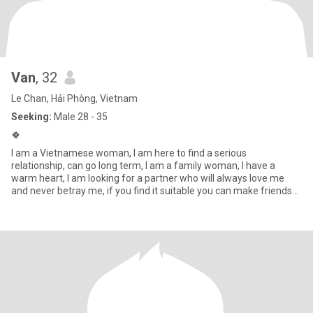
Van
, 32
Le Chan, Hải Phòng, Vietnam
Seeking:
Male 28 - 35
🍀
I am a Vietnamese woman, I am here to find a serious
relationship, can go long term, I am a family woman, I have a
warm heart, I am looking for a partner who will always love me
and never betray me, if you find it suitable you can make friends
with m