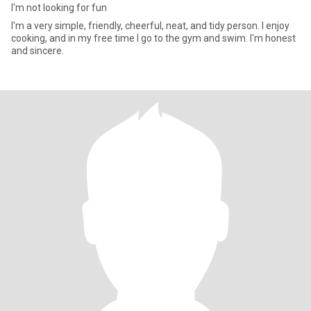
I'm not looking for fun
I'm a very simple, friendly, cheerful, neat, and tidy person. I enjoy
cooking, and in my free time I go to the gym and swim. I'm honest
and sincere.