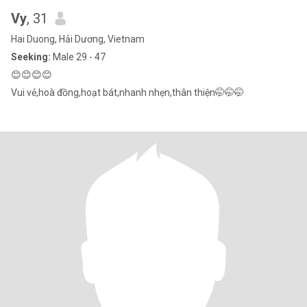
Vy
, 31
Hai Duong, Hải Dương, Vietnam
Seeking:
Male 29 - 47
😊😊😊😊
Vui vẻ,hoà đồng,hoạt bát,nhanh nhẹn,thân thiện🤭🤭🤭