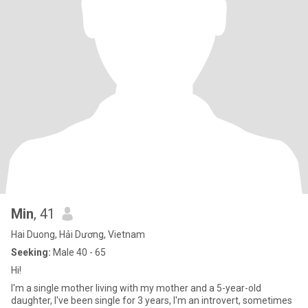
Min
, 41
Hai Duong, Hải Dương, Vietnam
Seeking:
Male 40 - 65
Hi!
I'm a single mother living with my mother and a 5-year-old
daughter, I've been single for 3 years, I'm an introvert, sometimes