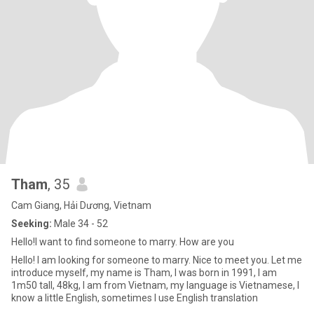
Tham
, 35
Cam Giang, Hải Dương, Vietnam
Seeking:
Male 34 - 52
Hello!I want to find someone to marry. How are you
Hello! I am looking for someone to marry. Nice to meet you. Let me
introduce myself, my name is Tham, I was born in 1991, I am
1m50 tall, 48kg, I am from Vietnam, my language is Vietnamese, I
know a little English, sometimes I use English translation