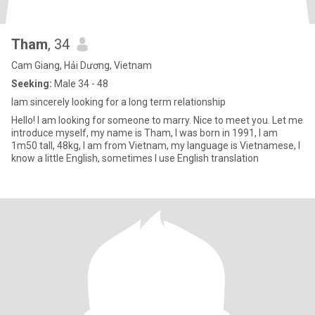
Tham
, 34
Cam Giang, Hải Dương, Vietnam
Seeking:
Male 34 - 48
Iam sincerely looking for a long term relationship
Hello! I am looking for someone to marry. Nice to meet you. Let me
introduce myself, my name is Tham, I was born in 1991, I am
1m50 tall, 48kg, I am from Vietnam, my language is Vietnamese, I
know a little English, sometimes I use English translation