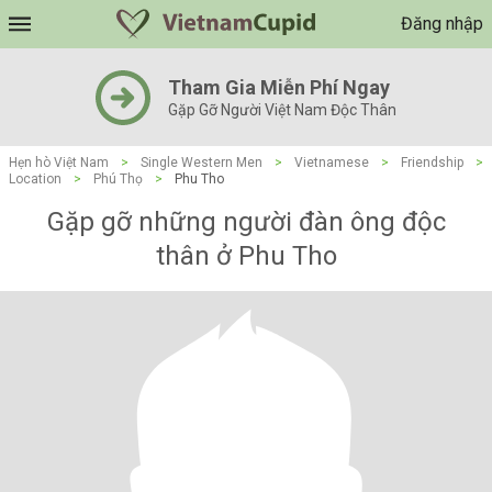
Đăng nhập
Tham Gia Miễn Phí Ngay
Gặp Gỡ Người Việt Nam Độc Thân
Hẹn hò Việt Nam
>
Single Western Men
>
Vietnamese
>
Friendship
>
Location
>
Phú Thọ
>
Phu Tho
Gặp gỡ những người đàn ông độc
thân ở Phu Tho