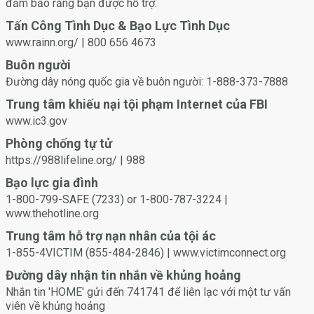
Bạn hoặc người ấy có thể rút lại sự đồng thuận bất cứ lúc nào.
đảm bảo rằng bạn được hỗ trợ.
Đừng tiếp tục nếu người ấy có vẻ không thoải mái hoặc không
Tấn Công Tình Dục & Bạo Lực Tình Dục
chắc chắn hoặc họ không thể đồng thuận do ảnh hưởng của
www.rainn.org/ | 800 656 4673
chất kích thích hoặc rượu.
Buôn người
Đường dây nóng quốc gia về buôn người: 1-888-373-7888
Trung tâm khiếu nại tội phạm Internet của FBI
www.ic3.gov
Phòng chống tự tử
https://988lifeline.org/ | 988
Bạo lực gia đình
1-800-799-SAFE (7233) or 1-800-787-3224 |
www.thehotline.org
Trung tâm hỗ trợ nạn nhân của tội ác
1-855-4VICTIM (855-484-2846) | www.victimconnect.org
Đường dây nhận tin nhắn về khủng hoảng
Nhắn tin 'HOME' gửi đến 741741 để liên lạc với một tư vấn
viên về khủng hoảng