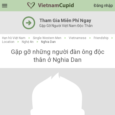
Đăng nhập
Tham Gia Miễn Phí Ngay
Gặp Gỡ Người Việt Nam Độc Thân
Hẹn hò Việt Nam
>
Single Western Men
>
Vietnamese
>
Friendship
>
Location
>
Nghệ An
>
Nghia Dan
Gặp gỡ những người đàn ông độc
thân ở Nghia Dan