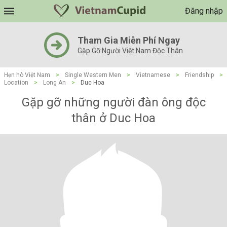
Đăng nhập
Tham Gia Miễn Phí Ngay
Gặp Gỡ Người Việt Nam Độc Thân
Hẹn hò Việt Nam
>
Single Western Men
>
Vietnamese
>
Friendship
>
Location
>
Long An
>
Duc Hoa
Gặp gỡ những người đàn ông độc
thân ở Duc Hoa