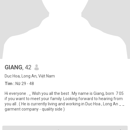
GIANG
, 42
Duc Hoa, Long An, Việt Nam
Tìm :
Nữ 29 - 48
Hi everyone . _ Wish you all the best . My name is Giang, born 7 05
if you want to meet your family. Looking forward to hearing from
you all . ( He is currently living and working in Duc Hoa , Long An _ _
garment company - quality side )