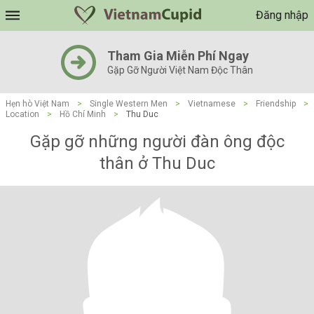
Đăng nhập
Tham Gia Miễn Phí Ngay
Gặp Gỡ Người Việt Nam Độc Thân
Hẹn hò Việt Nam
>
Single Western Men
>
Vietnamese
>
Friendship
>
Location
>
Hồ Chí Minh
>
Thu Duc
Gặp gỡ những người đàn ông độc
thân ở Thu Duc