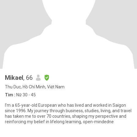
Mikael
, 66
Thu Duc, Hồ Chí Minh, Việt Nam
Tìm :
Nữ 30 - 45
I’m a 65-year-old European who has lived and worked in Saigon
since 1996. My journey through business, studies, living, and travel
has taken me to over 70 countries, shaping my perspective and
reinforcing my belief in lifelong learning, open-mindedne