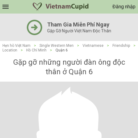
Đăng nhập
Tham Gia Miễn Phí Ngay
Gặp Gỡ Người Việt Nam Độc Thân
Hẹn hò Việt Nam
>
Single Western Men
>
Vietnamese
>
Friendship
>
Location
>
Hồ Chí Minh
>
Quận 6
Gặp gỡ những người đàn ông độc
thân ở Quận 6