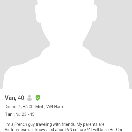
Van
, 40
District 4, Hồ Chí Minh, Việt Nam
Tìm :
Nữ 23 - 45
I'm a French guy traveling with friends. My parents are
Vietnamese so I know a bit about VN culture ^^ I will be in Ho-Chi-