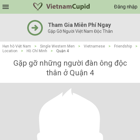
Đăng nhập
Tham Gia Miễn Phí Ngay
Gặp Gỡ Người Việt Nam Độc Thân
Hẹn hò Việt Nam
>
Single Western Men
>
Vietnamese
>
Friendship
>
Location
>
Hồ Chí Minh
>
Quận 4
Gặp gỡ những người đàn ông độc
thân ở Quận 4