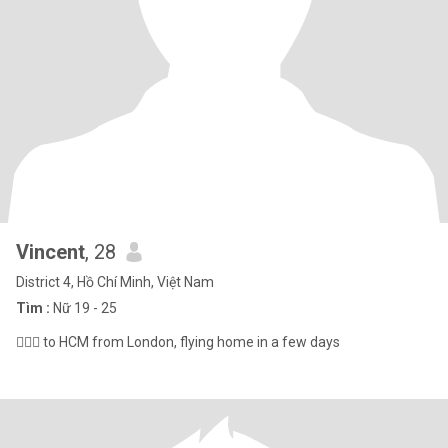
Vincent
, 28
District 4, Hồ Chí Minh, Việt Nam
Tìm :
Nữ 19 - 25
🏊🏼‍♂️ to HCM from London, flying home in a few days