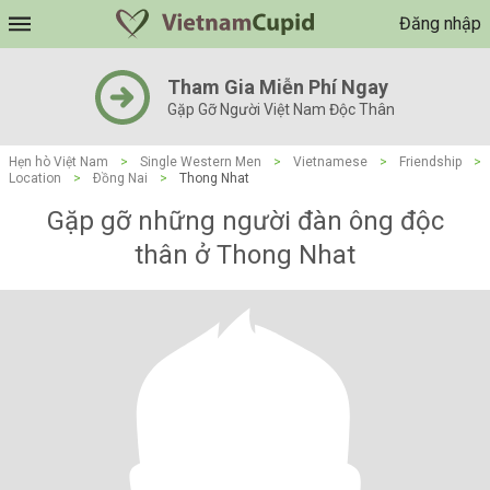
Đăng nhập
Tham Gia Miễn Phí Ngay
Gặp Gỡ Người Việt Nam Độc Thân
Hẹn hò Việt Nam
>
Single Western Men
>
Vietnamese
>
Friendship
>
Location
>
Ðồng Nai
>
Thong Nhat
Gặp gỡ những người đàn ông độc
thân ở Thong Nhat