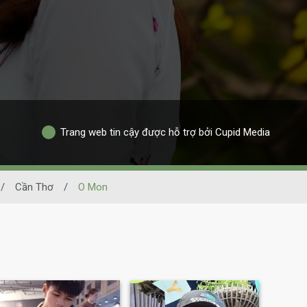
Trang web tin cậy được hỗ trợ bởi Cupid Media
/
Cần Thơ
/
O Mon