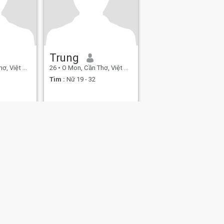
Trung
 Việt Nam
26
•
O Mon, Cần Thơ, Việt Nam
Tìm :
Nữ 19 - 32
An toàn hẹn hò
Sơ đồ trang web
Nguyên tắc Cộng đồng
107, USA, reg. number 5529030.