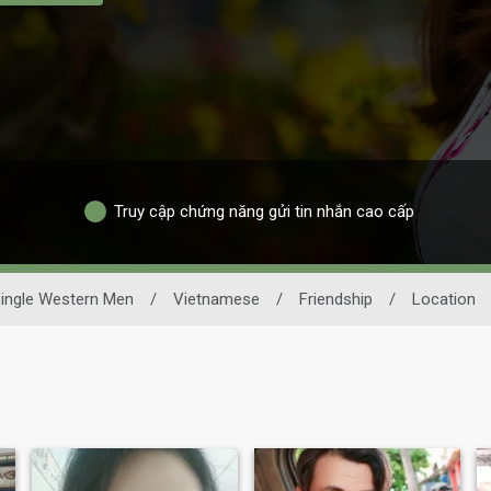
Truy cập chứng năng gửi tin nhắn cao cấp
ingle Western Men
/
Vietnamese
/
Friendship
/
Location