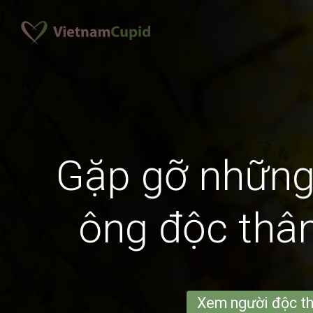
Gặp gỡ những
ông độc thâ
Xem người độc t