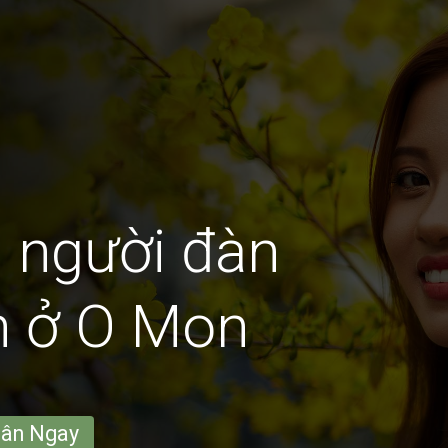
 người đàn
n ở O Mon
hân Ngay