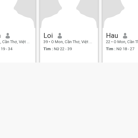
h
Loi
Hau
Cần Thơ, Việt Nam
39
•
O Mon, Cần Thơ, Việt Nam
22
•
O Mon, Cần Thơ,
19 - 34
Tìm :
Nữ 22 - 39
Tìm :
Nữ 18 - 27
n sử dụng
Chính Sách Hoàn Trả Tiền
Quyền riêng tư
Chính sách về Cookie
IL MIL, INC. located at 200 Townsend St., Unit 43, San Francisco CA 94