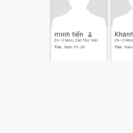
minh tiến
Khán
24
•
O Mon, Cần Thơ, Việt Nam
29
•
O Mon, 
Tìm :
Nam 19 - 30
Tìm :
Nam 
Về chúng tôi
Liên hệ
Câu chuyện thành công
Điều khoả
This website is operated by D