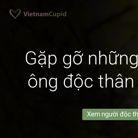
Gặp gỡ những
ông độc thân
Xem người độc t