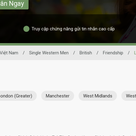
hân Ngay
Truy cập chứng năng gửi tin nhắn cao cấp
 Việt Nam
/
Single Western Men
/
British
/
Friendship
/
London (Greater)
Manchester
West Midlands
West