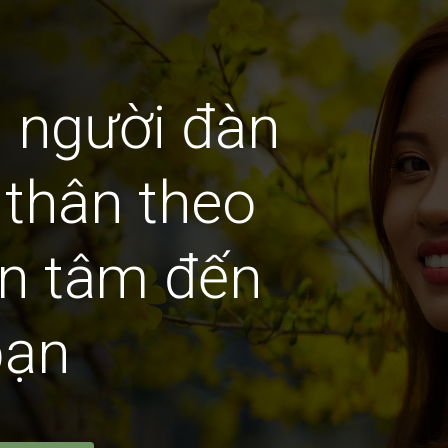
 người đàn
thân theo
an tâm đến
bạn