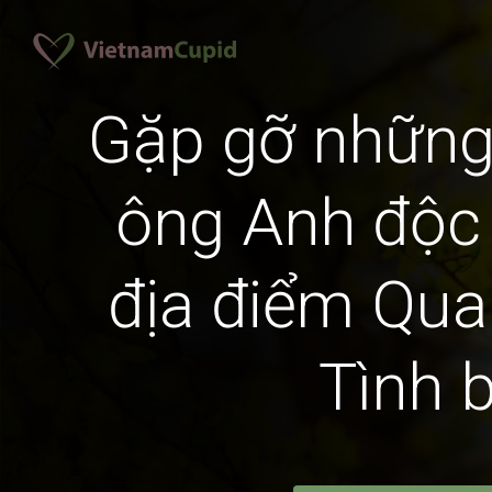
Gặp gỡ những
ông Anh độc 
địa điểm Qu
Tình 