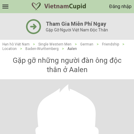
Đăng nhập
Tham Gia Miễn Phí Ngay
Gặp Gỡ Người Việt Nam Độc Thân
Hẹn hò Việt Nam
>
Single Western Men
>
German
>
Friendship
>
Location
>
Baden-Wurttemberg
>
Aalen
Gặp gỡ những người đàn ông độc
thân ở Aalen