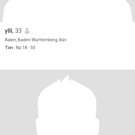
ylli
, 33
Aalen, Baden-Wurttemberg, Đức
Tìm :
Nữ 18 - 50