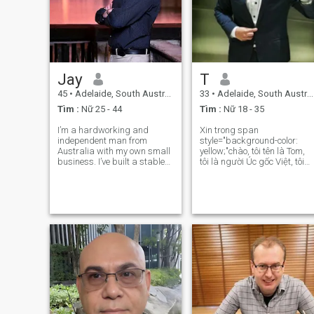
Jay
T
45
•
Adelaide, South Australia, Úc
33
•
Adelaide, South Australia, Úc
Tìm :
Nữ 25 - 44
Tìm :
Nữ 18 - 35
I’m a hardworking and
Xin trong span
independent man from
style="background-color:
Australia with my own small
yellow;"chào, tôi tên là Tom,
business. I’ve built a stable
tôi là người Úc gốc Việt, tôi
and comfortable life and am
chỉ nói được một chút tiếng
planning for a future where I
Việt, nhưng tôi muốn học
can slow down, travel, and
cách nói trôi chảy và tìm hiểu
enjoy life with the right
về văn hóa Việt Nam. Tôi là
woman. I’m easygoing,
một người chuyên nghiệp và
affectionate,
tôi thích đ