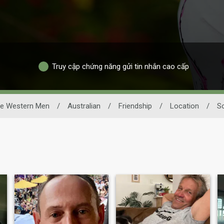
Truy cập chứng năng gửi tin nhắn cao cấp
le Western Men
/
Australian
/
Friendship
/
Location
/
So