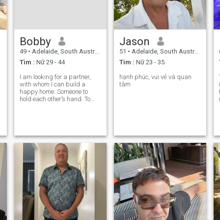
Bobby
Jason
49
•
Adelaide, South Australia, Úc
51
•
Adelaide, South Australia, Úc
Tìm :
Nữ 29 - 44
Tìm :
Nữ 23 - 35
I am looking for a partner,
hạnh phúc, vui vẻ và quan
with whom I can build a
tâm
happy home. Someone to
hold each other’s hand. To
walk through the path of life
by holding each other’s hand.
To share abundance of love.
Scammers please don’t
waste your time trying on me.
I have n