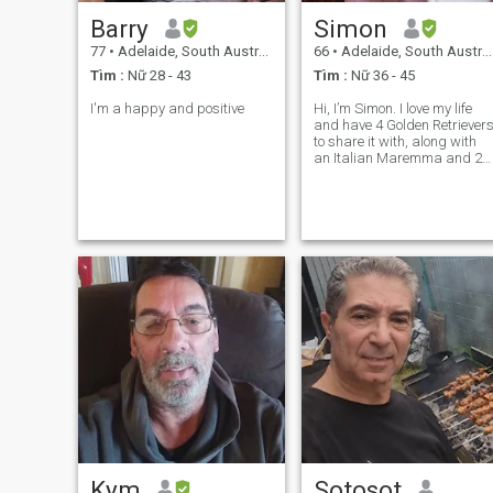
Barry
Simon
77
•
Adelaide, South Australia, Úc
66
•
Adelaide, South Australia, Úc
Tìm :
Nữ 28 - 43
Tìm :
Nữ 36 - 45
I'm a happy and positive
Hi, I’m Simon. I love my life
and have 4 Golden Retriever
to share it with, along with
an Italian Maremma and 2
Alpaca called James and
Kerry. I love underwater
photography and I contribut
to dive magazines here and
overseas. I have been an
avid sc
Kym
Sotosot