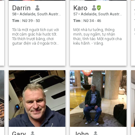
Darrin
Karo
58
•
Adelaide, South Australia, Úc
57
•
Adelaide, South Australia, Úc
Tìm :
Nữ 39 - 50
Tìm :
Nữ 34 - 46
Tôi là một người tích cực với
Một nhà tư tưởng, thông
s
một cảm giác hài hước tốt.
minh, suy ngẫm, tự nhận
Tôi thích trượt băng, chơi
thức, tỉnh táo. Một người cha
guitar điện và ở ngoài trời
kiêu hãnh. - Vâng.
vào cuối tuần. Tôi làm việc
cho bản thân và thích tận
e
hưởng cuộc sống.
Gary
John