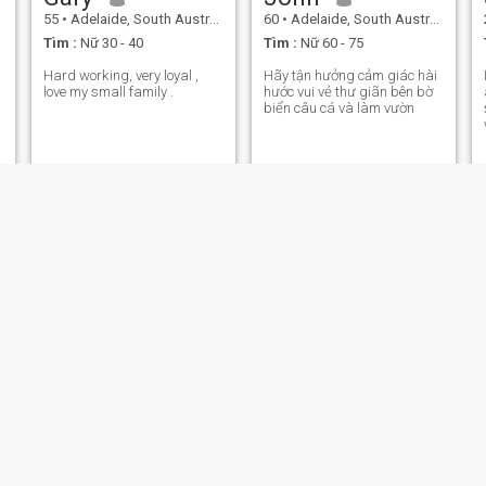
55
•
Adelaide, South Australia, Úc
60
•
Adelaide, South Australia, Úc
Tìm :
Nữ 30 - 40
Tìm :
Nữ 60 - 75
Hard working, very loyal ,
Hãy tận hưởng cảm giác hài
love my small family .
hước vui vẻ thư giãn bên bờ
biển câu cá và làm vườn
m
Daryll
Thich
60
•
Adelaide, South Australia, Úc
41
•
Adelaide, South Australia, Úc