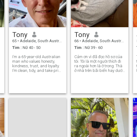
Tony
Tony
65
•
Adelaide, South Australia, Úc
66
•
Adelaide, South Australia, Úc
Tìm :
Nữ 40 - 50
Tìm :
Nữ 39 - 60
I’m a 65-year-old Australian
Cảm ơn vì đã đọc hồ sơ của
man who values honesty,
tôi. Tôi là một người thích đi
kindness, trust, and loyalty.
ra ngoài hơn là ở trong. Thà
I’m clean, tidy, and take pride
ở nhà trên bãi biển hay dưới
in living a good life. I enjoy
nước. Giống như không gian
traveling, staying fit,
rộng hơn là thành phố. Luôn
watching movies and
nghĩ đến người khác trước.
listening to music. Life is
Cảm ơn những gì tôi có. Tất
better when shared with the
cả hình ảnh đều mới đây. Tôi
rig
khỏe và cân bằng tốt. Tôn
trọng và luôn sẵn sàng giúp
đỡ người khác. Có trái tim
lãng mạn.