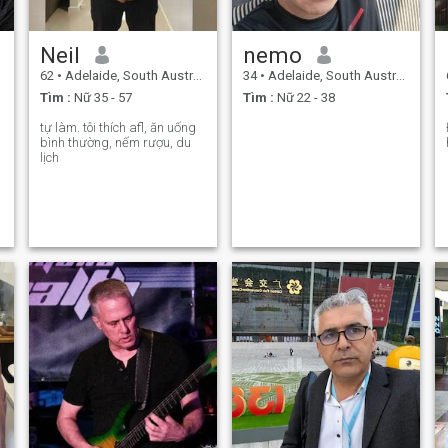
Neil
nemo
62
•
Adelaide, South Australia, Úc
34
•
Adelaide, South Australia, Úc
Tìm :
Nữ 35 - 57
Tìm :
Nữ 22 - 38
tự làm. tôi thích afl, ăn uống
bình thường, nếm rượu, du
lịch