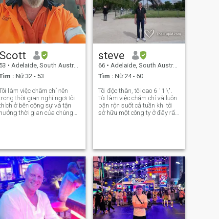
Scott
steve
53
•
Adelaide, South Australia, Úc
66
•
Adelaide, South Australia, Úc
Tìm :
Nữ 32 - 53
Tìm :
Nữ 24 - 60
Tôi làm việc chăm chỉ nên
Tôi độc thân, tôi cao 6 ' 1 \".
trong thời gian nghỉ ngơi tôi
Tôi làm việc chăm chỉ và luôn
thích ở bên cộng sự và tận
bận rộn suốt cả tuần khi tôi
hưởng thời gian của chúng
sở hữu một công ty ở đây rất
ta bên nhau. Đi chơi và tận
thành công ở Adelaide Nam
hưởng với nhau. Tôi luôn lãng
Úc. Tôi là tình yêu, chân
mạn và tận hưởng những
thành, tôn trọng, tận tụy,
điều đơn giản trong cuộc
trung thực và trung thành với
sống. Tôi thành thật, quan
một người. Tôi là người có
tâm, chân thành và rất trung
danh dự và thành thật, tôi
thành. Tôi chăm sóc những
không ở đây để chơi trò chơi
người tôi yêu thương bằng cả
hay lãng phí thời gian của
trái tim. Tìm kiếm người phụ
bất kỳ ai tôi chỉ ở đây để tìm
nữ đặc biệt đó để trải qua
bạn đời / bạn đời. Tôi cũng
những cuộc phiêu lưu của
mong đợi điều tương tự ở
cuộc sống với một người mà
một phụ nữ. Tôi đã viết bài
tôi sẽ tôn trọng, bảo vệ và đối
này trong nhiều năm vì tôi tin
xử tốt, tình yêu và yêu
rằng!!! Bạn có tin hay không?