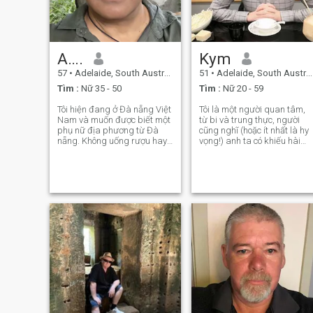
A….
Kym
57
•
Adelaide, South Australia, Úc
51
•
Adelaide, South Australia, Úc
Tìm :
Nữ 35 - 50
Tìm :
Nữ 20 - 59
Tôi hiện đang ở Đà nẵng Việt
Tôi là một người quan tâm,
Nam và muốn được biết một
từ bi và trung thực, người
phụ nữ địa phương từ Đà
cũng nghĩ (hoặc ít nhất là hy
nẵng. Không uống rượu hay
vọng!) anh ta có khiếu hài
hút thuốc và trân trọng một
hước. Tôi là một người hạnh
cuộc sống yên tĩnh. Tôi độc
phúc, dễ tính và là người
thân và muốn gặp một người
giao tiếp giỏi. i sở thích đa
đặc biệt. Rõ ràng, ban đầu
dạng bao gồm phim ảnh,
bạn bè sẽ thấy tình bạn này
hầu hết các môn thể thao, trò
đi đến đâu. Khi tôi đang trên
chuyện tốt, du lịch, bơi lội, Ăn
hành trình 'Life' là một nền
uống ngon miệng, đi dạo và
văn hóa và ngôn ngữ đa
đi dạo, thậm chí là mua sắm!
dạng, tôi nghĩ sự trung thực
i làm việc chuyên nghiệp và
và giao tiếp cởi mở là điều
hiện đang làm giám đốc tài
cần thiết để đảm bảo sự hiểu
chính cho một công ty trong
biết tôn trọng của nhau về hy
ngành giao thông. Tôi có thu
vọng, ước mơ và thậm chí là
nhập tốt và lối sống ổn định.
nghi ngờ khi chúng ta định
Tôi không uống rượu, tôi
hướng một trải nghiệm đa
không hút thuốc và không
văn hóa độc đáo. Tôi hy vọng
hút thuốc.