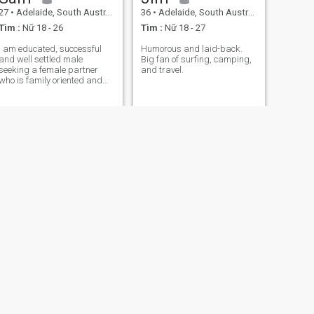
27
•
Adelaide, South Australia, Úc
36
•
Adelaide, South Australia, Úc
Tìm :
Nữ 18 - 26
Tìm :
Nữ 18 - 27
I am educated, successful
Humorous and laid-back.
and well settled male
Big fan of surfing, camping,
seeking a female partner
and travel.
who is family oriented and
have a great passion
towards life.
TIẾP THEO
Ted
56
•
Adelaide, South Australia, Úc