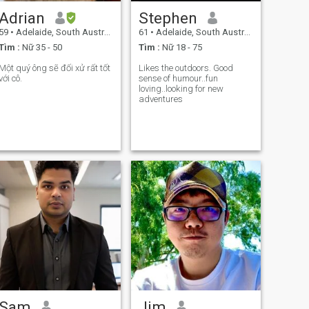
Adrian
Stephen
59
•
Adelaide, South Australia, Úc
61
•
Adelaide, South Australia, Úc
Tìm :
Nữ 35 - 50
Tìm :
Nữ 18 - 75
Một quý ông sẽ đối xử rất tốt
Likes the outdoors. Good
với cô.
sense of humour..fun
loving..looking for new
adventures
Sam
Jim