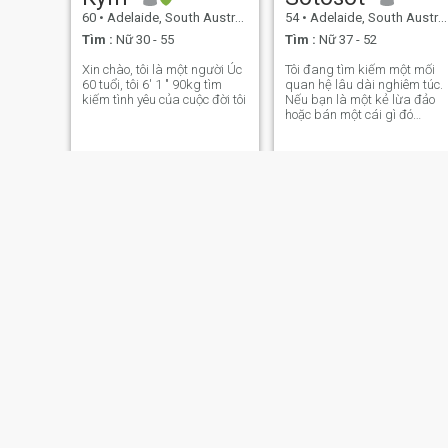
60
•
Adelaide, South Australia, Úc
54
•
Adelaide, South Australia, Úc
Tìm :
Nữ 30 - 55
Tìm :
Nữ 37 - 52
Xin chào, tôi là một người Úc
Tôi đang tìm kiếm một mối
60 tuổi, tôi 6' 1 " 90kg tìm
quan hệ lâu dài nghiêm túc.
kiếm tình yêu của cuộc đời tôi
Nếu bạn là một kẻ lừa đảo
hoặc bán một cái gì đó
KHÔNG BẠN KHÔNG LÀM.
Chỉ có thật và nghiêm túc
thôi. Nếu anh muốn biết thê
về tôi, chỉ cần hỏi thôi.
Stephen
Warren
75
•
Adelaide, South Australia, Úc
68
•
Adelaide, South Australia, Úc