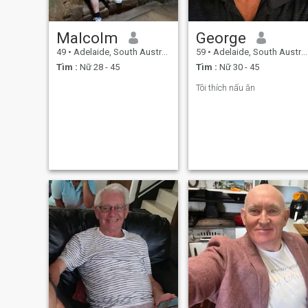
sẽ sớm được nghe tin từ anh.
Malcolm
George
49
•
Adelaide, South Australia, Úc
59
•
Adelaide, South Australia, Úc
Tìm :
Nữ 28 - 45
Tìm :
Nữ 30 - 45
Tôi thích nấu ăn