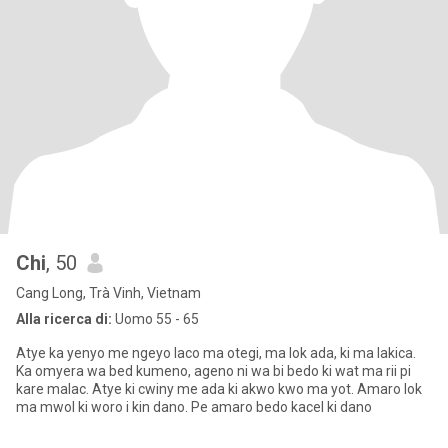
Chi
, 50
Cang Long, Trà Vinh, Vietnam
Alla ricerca di:
Uomo 55 - 65
Atye ka yenyo me ngeyo laco ma otegi, ma lok ada, ki ma lakica.
Ka omyera wa bed kumeno, ageno ni wa bi bedo ki wat ma rii pi
kare malac. Atye ki cwiny me ada ki akwo kwo ma yot. Amaro lok
ma mwol ki woro i kin dano. Pe amaro bedo kacel ki dano