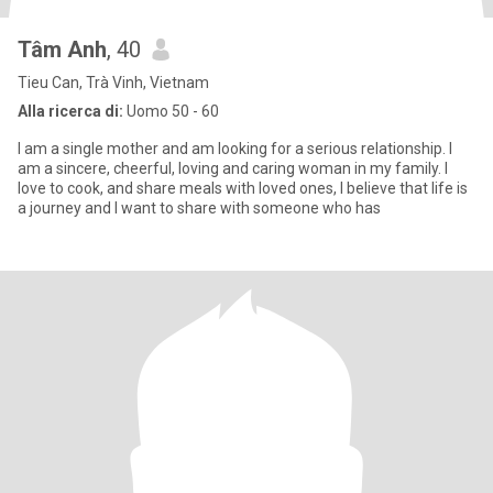
Tâm Anh
, 40
Tieu Can, Trà Vinh, Vietnam
Alla ricerca di:
Uomo 50 - 60
I am a single mother and am looking for a serious relationship. I
am a sincere, cheerful, loving and caring woman in my family. I
love to cook, and share meals with loved ones, I believe that life is
a journey and I want to share with someone who has