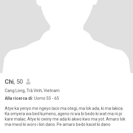
Chi
, 50
Cang Long, Trà Vinh, Vietnam
Alla ricerca di:
Uomo 55 - 65
Atye ka yenyo me ngeyo laco ma otegi, ma lok ada, ki ma lakica.
Ka omyera wa bed kumeno, ageno ni wa bi bedo ki wat ma rii pi
kare malac. Atye ki cwiny me ada ki akwo kwo ma yot. Amaro lok
ma mwol ki woro i kin dano. Pe amaro bedo kacel ki dano