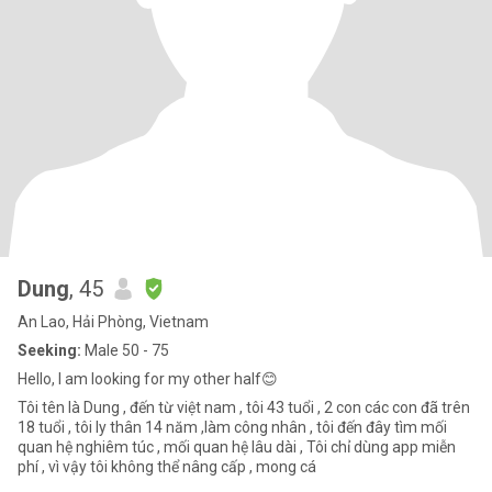
Dung
, 45
An Lao, Hải Phòng, Vietnam
Seeking:
Male 50 - 75
Hello, I am looking for my other half😊
Tôi tên là Dung , đến từ việt nam , tôi 43 tuổi , 2 con các con đã trên
18 tuổi , tôi ly thân 14 năm ,làm công nhân , tôi đến đây tìm mối
quan hệ nghiêm túc , mối quan hệ lâu dài , Tôi chỉ dùng app miễn
phí , vì vậy tôi không thể nâng cấp , mong cá