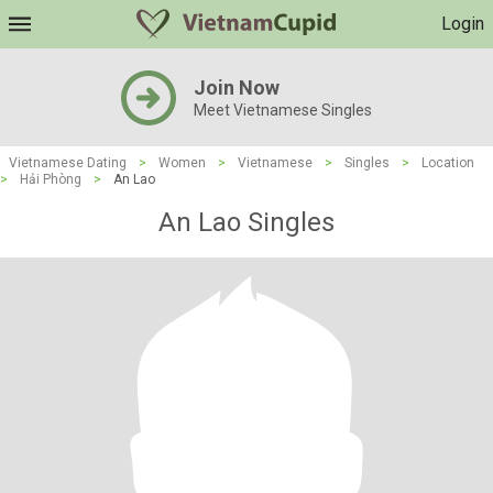
Login
Join Now
Meet Vietnamese Singles
Vietnamese Dating
>
Women
>
Vietnamese
>
Singles
>
Location
>
Hải Phòng
>
An Lao
An Lao Singles