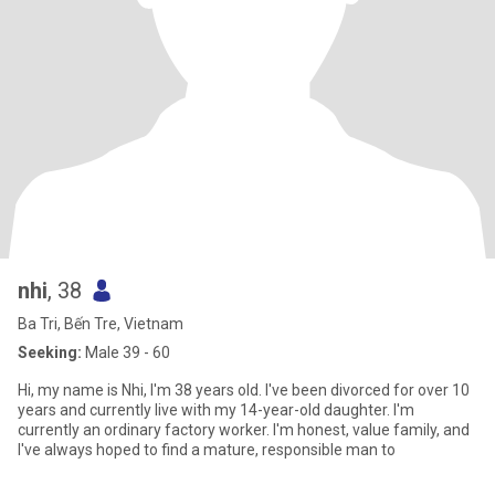
nhi
, 38
Ba Tri, Bến Tre, Vietnam
Seeking:
Male 39 - 60
Hi, my name is Nhi, I'm 38 years old. I've been divorced for over 10
years and currently live with my 14-year-old daughter. I'm
currently an ordinary factory worker. I'm honest, value family, and
I've always hoped to find a mature, responsible man to