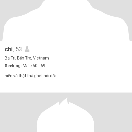
chi
, 53
Ba Tri, Bến Tre, Vietnam
Seeking:
Male 50 - 69
hiền và thật thà ghét nói dối