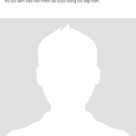
nố lực làm việc hết mình để cuộc sống tốt đẹp hơn