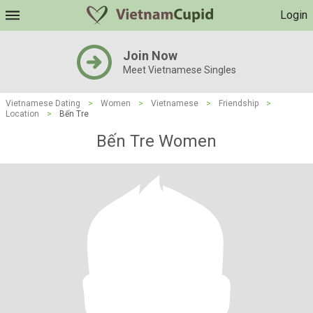
Login
Join Now
Meet Vietnamese Singles
Vietnamese Dating
>
Women
>
Vietnamese
>
Friendship
>
Location
>
Bến Tre
Bến Tre Women