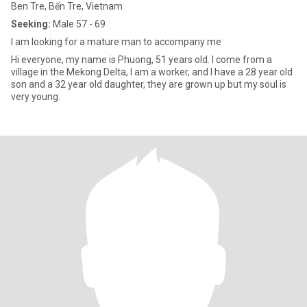
Ben Tre, Bến Tre, Vietnam
Seeking:
Male 57 - 69
I am looking for a mature man to accompany me
Hi everyone, my name is Phuong, 51 years old. I come from a
village in the Mekong Delta, I am a worker, and I have a 28 year old
son and a 32 year old daughter, they are grown up but my soul is
very young.