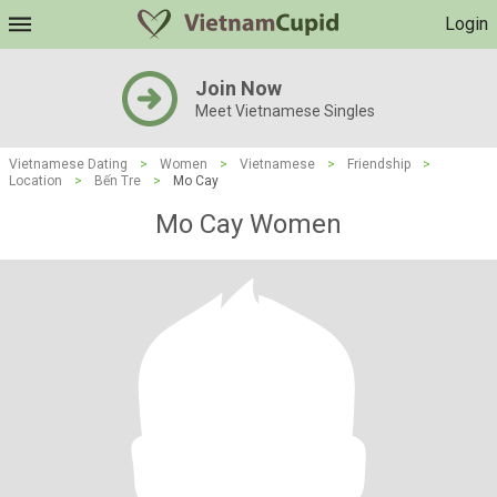
Login
Join Now
Meet Vietnamese Singles
Vietnamese Dating
>
Women
>
Vietnamese
>
Friendship
>
Location
>
Bến Tre
>
Mo Cay
Mo Cay Women