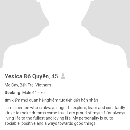
Yesica Đỗ Quyên
, 45
Mo Cay, Bến Tre, Vietnam
Seeking:
Male 44 - 70
tìm kiếm mối quan hệ nghiêm túc tiến đến hôn nhân
I am a person who is always eager to explore, learn and constantly
strive to make dreams come true. I am proud of myself for always
living life to the fullest and loving life. My personality is quite
sociable, positive and always towards good things.