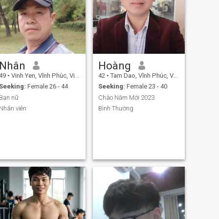
Nhân
Hoàng
49
•
Vinh Yen, Vĩnh Phúc, Vietnam
42
•
Tam Dao, Vĩnh Phúc, Vietnam
Seeking:
Female 26 - 44
Seeking:
Female 23 - 40
Bạn nữ
Chào Năm Mới 2023
Nhân viên
Bình Thường