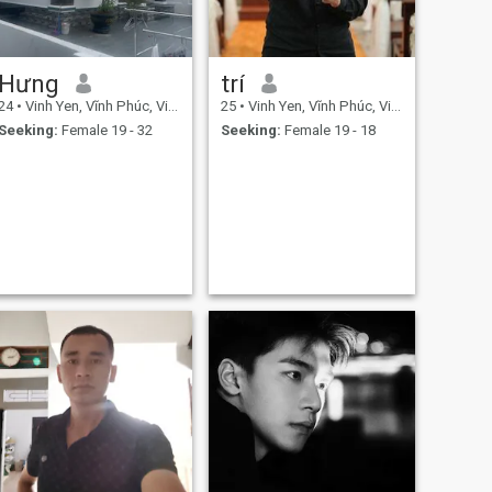
Hưng
trí
24
•
Vinh Yen, Vĩnh Phúc, Vietnam
25
•
Vinh Yen, Vĩnh Phúc, Vietnam
Seeking:
Female 19 - 32
Seeking:
Female 19 - 18