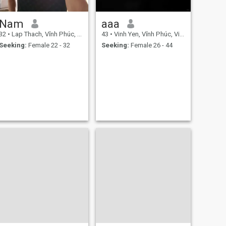
Nam
aaa
32
•
Lap Thach, Vĩnh Phúc, Vietnam
43
•
Vinh Yen, Vĩnh Phúc, Vietnam
Seeking:
Female 22 - 32
Seeking:
Female 26 - 44