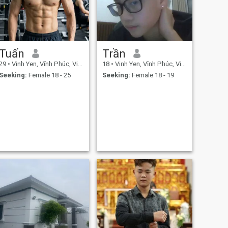
Tuấn
Trần
29
•
Vinh Yen, Vĩnh Phúc, Vietnam
18
•
Vinh Yen, Vĩnh Phúc, Vietnam
Seeking:
Female 18 - 25
Seeking:
Female 18 - 19