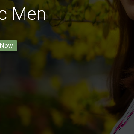
úc Men
 Now