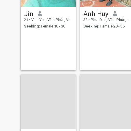
Jin
Anh Huy
21
•
Vinh Yen, Vĩnh Phúc, Vietnam
32
•
Phuc Yen, Vĩnh Phúc, Vietnam
Seeking:
Female 18 - 30
Seeking:
Female 20 - 35