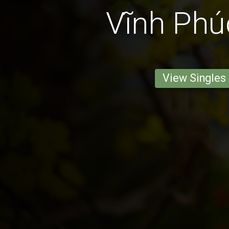
Vĩnh Ph
View Singles