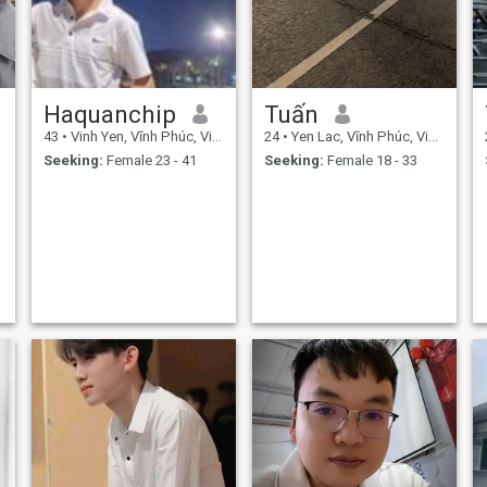
Haquanchip
Tuấn
43
•
Vinh Yen, Vĩnh Phúc, Vietnam
24
•
Yen Lac, Vĩnh Phúc, Vietnam
Seeking:
Female 23 - 41
Seeking:
Female 18 - 33