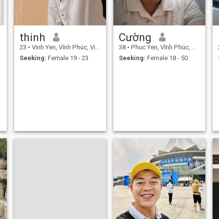
thinh
Cường
23
•
Vinh Yen, Vĩnh Phúc, Vietnam
38
•
Phuc Yen, Vĩnh Phúc, Vietnam
Seeking:
Female 19 - 23
Seeking:
Female 18 - 50