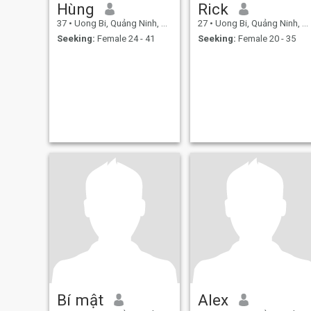
Hùng
Rick
37
•
Uong Bi, Quảng Ninh, Vietnam
27
•
Uong Bi, Quảng Ninh, Vietnam
Seeking:
Female 24 - 41
Seeking:
Female 20 - 35
Bí mật
Alex