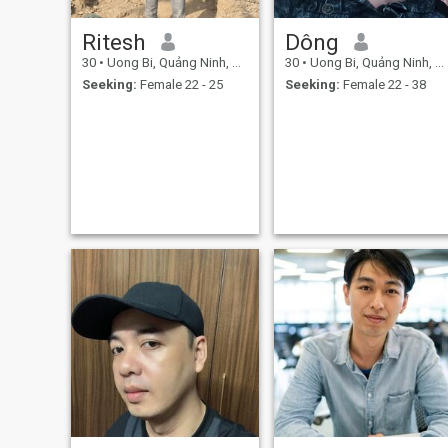
Ritesh
Dông
30
•
Uong Bi, Quảng Ninh, Vietnam
30
•
Uong Bi, Quảng Ninh, Vietnam
Seeking:
Female 22 - 25
Seeking:
Female 22 - 38