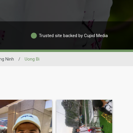
Trusted site backed by Cupid Media
ng Ninh
/
Uong Bi