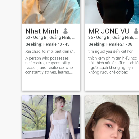
Nhat Minh
MR JONE VU
50
•
Uong Bi, Quảng Ninh, Vietnam
35
•
Uong Bi, Quảng Ninh, Vietnam
Seeking:
Female 40 - 45
Seeking:
Female 21 - 38
Xin chào, tôi mới biết đến ứng dụng này
tìm người yêu đến kết hôn
A person who possesses
thích xem phim tìm hiểu học
self-control, responsibility,
hỏi. thích nấu ăn. đi du lịch là
reason, and resilience, who
người sạch không nghiện
constantly strives, learns,
không rượu chè cờ bạc
and knows how to manage
his emotions, words, and
actions