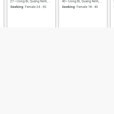
27
•
Uong Bi, Quảng Ninh, Vietnam
40
•
Uong Bi, Quảng Ninh, Vietnam
Seeking:
Female 24 - 30
Seeking:
Female 18 - 40
Anh
Đồng
20
•
Uong Bi, Quảng Ninh, Vietnam
25
•
Uong Bi, Quảng Ninh, Vietnam
Seeking:
Female 18 - 18
Seeking:
Female 20 - 28