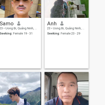
Samo
Anh
23
•
Uong Bi, Quảng Ninh, Vietnam
23
•
Uong Bi, Quảng Ninh, Vietnam
Seeking:
Female 19 - 31
Seeking:
Female 23 - 29