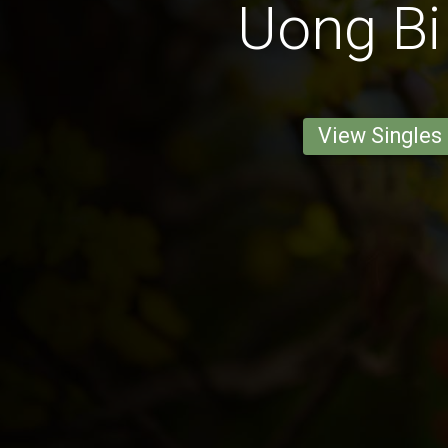
Uong B
View Singles