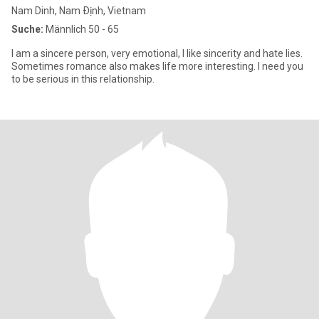
Nam Dinh, Nam Ðịnh, Vietnam
Suche:
Männlich 50 - 65
I am a sincere person, very emotional, I like sincerity and hate lies.
Sometimes romance also makes life more interesting. I need you
to be serious in this relationship.