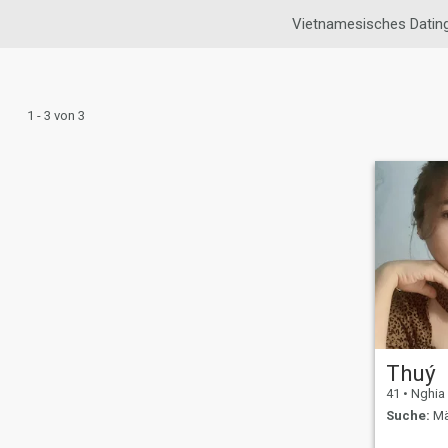
Vietnamesisches Datin
1 - 3 von 3
Thuý
41
•
Nghia Hu
Suche:
Mä