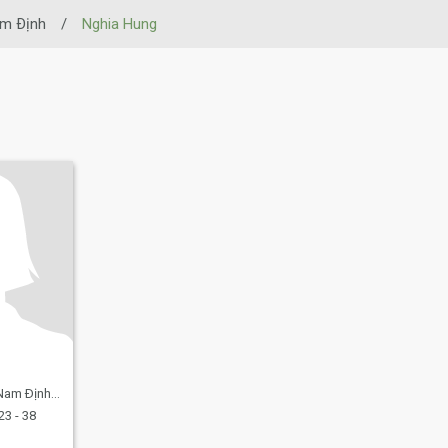
m Ðịnh
/
Nghia Hung
ịnh, Vietnam
23 - 38