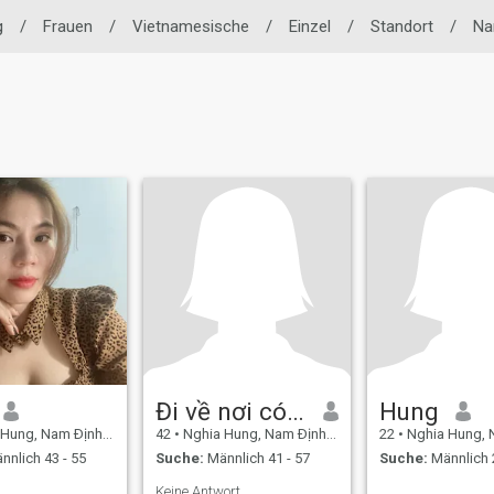
g
/
Frauen
/
Vietnamesische
/
Einzel
/
Standort
/
Na
Đi về nơi có nắng
Hung
ng, Nam Ðịnh, Vietnam
42
•
Nghia Hung, Nam Ðịnh, Vietnam
22
•
Nghia Hung, Nam Ð
nnlich 43 - 55
Suche:
Männlich 41 - 57
Suche:
Männlich 
Keine Antwort