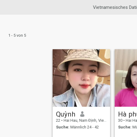
Vietnamesisches Dat
1 - 5 von 5
Quỳnh
Hà ph
22
•
Hai Hau, Nam Ðịnh, Vietnam
30
•
Hai Hau
Suche:
Männlich 24 - 42
Suche:
Mä