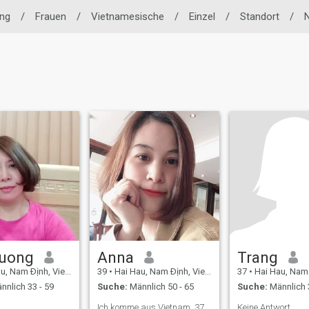
ing
/
Frauen
/
Vietnamesische
/
Einzel
/
Standort
/
uong
Anna
Trang
, Nam Ðịnh, Vietnam
39
•
Hai Hau, Nam Ðịnh, Vietnam
37
•
Hai Hau, Nam Ðị
nnlich 33 - 59
Suche:
Männlich 50 - 65
Suche:
Männlich 
Ich komme aus Vietnam. 37
Keine Antwort