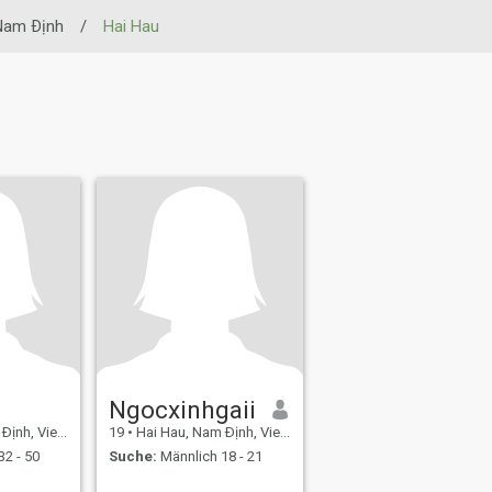
Nam Ðịnh
/
Hai Hau
Ngocxinhgaii
nh, Vietnam
19
•
Hai Hau, Nam Ðịnh, Vietnam
32 - 50
Suche:
Männlich 18 - 21