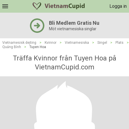
Logga in
Bli Medlem Gratis Nu
Möt vietnamesiska singlar
Vietnamesisk dejting
>
Kvinnor
>
Vietnamesiska
>
Singel
>
Plats
>
Quảng Bình
>
Tuyen Hoa
Träffa Kvinnor från Tuyen Hoa på
VietnamCupid.com