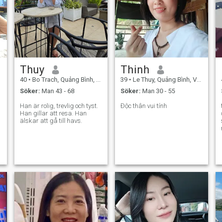
Thuy
Thinh
40
•
Bo Trach, Quảng Bình, Vietnam
39
•
Le Thuy, Quảng Bình, Vietnam
Söker:
Man 43 - 68
Söker:
Man 30 - 55
Han är rolig, trevlig och tyst.
Độc thân vui tính
Han gillar att resa. Han
älskar att gå till havs.
,
e