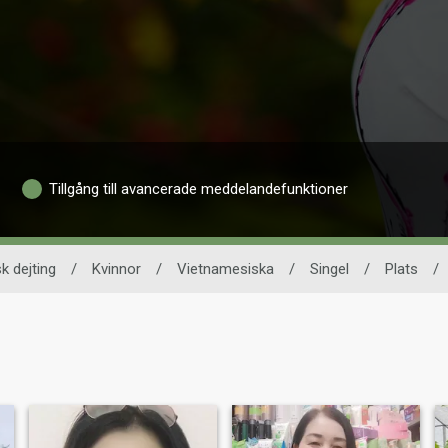
Tillgång till avancerade meddelandefunktioner
k dejting
/
Kvinnor
/
Vietnamesiska
/
Singel
/
Plats
/