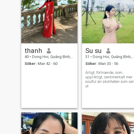
thanh
Su su
40
•
Dong Hoi, Quảng Bình, Vietnam
31
•
Dong Hoi, Quảng Bình, Vietnam
Söker:
Man 42 - 60
Söker:
Man 33 - 56
Ärligt, förtroende, som...
uppriktigt, sentimentalt mer
soulful än skönheten som ser
ut