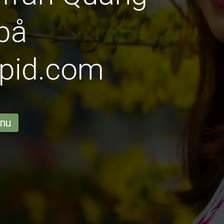
på
pid.com
 nu