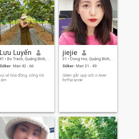
Lưu Luyến
jiejie
41
•
Bo Trach, Quảng Bình, Vietnam
31
•
Dong Hoi, Quảng Bình, Vietnam
Söker:
Man 42 - 66
Söker:
Man 31 - 49
vui vẻ hòa đồng, sống nội
Solen går upp och vi lever
tâm
fortfarande