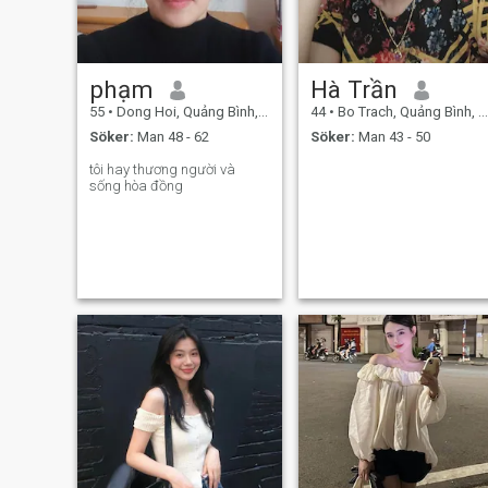
phạm
Hà Trần
55
•
Dong Hoi, Quảng Bình, Vietnam
44
•
Bo Trach, Quảng Bình, Vietnam
Söker:
Man 48 - 62
Söker:
Man 43 - 50
tôi hay thương người và
sống hòa đồng