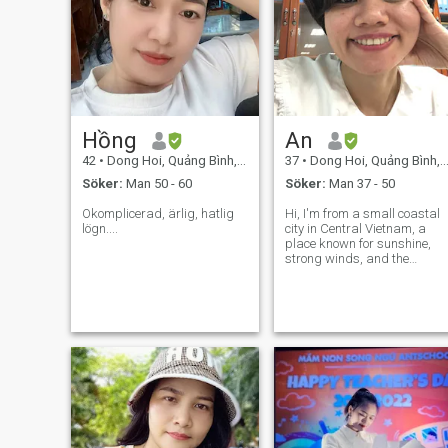
Hồng
An
42
•
Dong Hoi, Quảng Bình, Vietnam
37
•
Dong Hoi, Quảng Bình, Vietnam
Söker:
Man 50 - 60
Söker:
Man 37 - 50
Okomplicerad, ärlig, hatlig
Hi, I'm from a small coastal
lögn....​​​​
city in Central Vietnam, a
place known for sunshine,
strong winds, and the
occasional storm. Growing
up there taught me resilience
patience, and the importanc
of appreciating life's simple
blessings. I'm a government
em