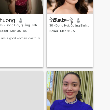
huong
ঔ𝘽𝙖𝙗ᵉᵃঔৣ
35
•
Dong Hoi, Quảng Bình, Vietnam
30
•
Dong Hoi, Quảng Bình, Vietnam
Söker:
Man 35 - 56
Söker:
Man 31 - 50
I am a good woman love truly