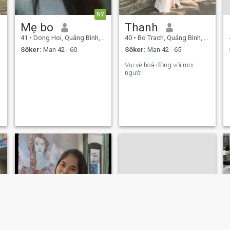
NY
Mẹ bo
Thanh
41
•
Dong Hoi, Quảng Bình, Vietnam
40
•
Bo Trach, Quảng Bình, Vietnam
Söker:
Man 42 - 60
Söker:
Man 42 - 65
Vui vẻ hoà đồng với mọi
người