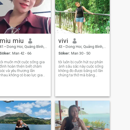
miu miu
vivi
41
•
Dong Hoi, Quảng Bình, Vietnam
43
•
Dong Hoi, Quảng Bình, Vietnam
Söker:
Man 42 - 66
Söker:
Man 30 - 50
tôi muốn một cuộc sống gia
tôi luôn bị cuốn hút sự phản
đình hoàn thiện biết chăm
ánh sâu sắc này cuộc sống
sóc và yêu thương lẫn
không đo được bằng số lần
nhau.không có bao lực gia
chúng ta thở mà bằng
đình
những khoảnh khắc khiến
chúng ta nghẹt thở trong
suốt cuộc đời mình.tôi điều
hướng một cách vững chắc
được hướng dẫn bởi sự
trung thực.