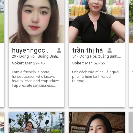
huyenngocmina
trần thị hà
29
•
Dong Hoi, Quảng Bình, Vietnam
54
•
Dong Hoi, Quảng Bình, Vietnam
Söker:
Man 29 - 45
Söker:
Man 52 - 66
I am a friendly, sincere,
tính cách của mình, là người
honest person who knows
phụ nữ hiền lành và dể
how to listen and empathize.
thương
I appreciate seriousness,
sincerity, and clarity in
getting to know someone and
in relationship. In addition, I
love reading, cooking, and
enjoy looking at the sea and
na