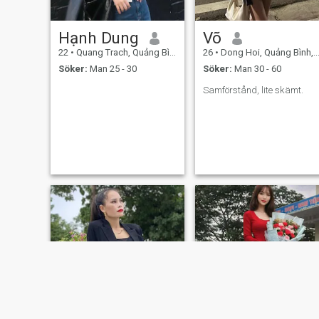
Hạnh Dung
Võ
22
•
Quang Trach, Quảng Bình, Vietnam
26
•
Dong Hoi, Quảng Bình, Vietnam
Söker:
Man 25 - 30
Söker:
Man 30 - 60
Samförstånd, lite skämt.