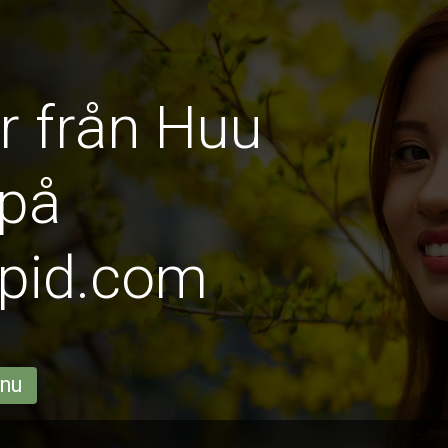
r från Huu
 på
pid.com
 nu