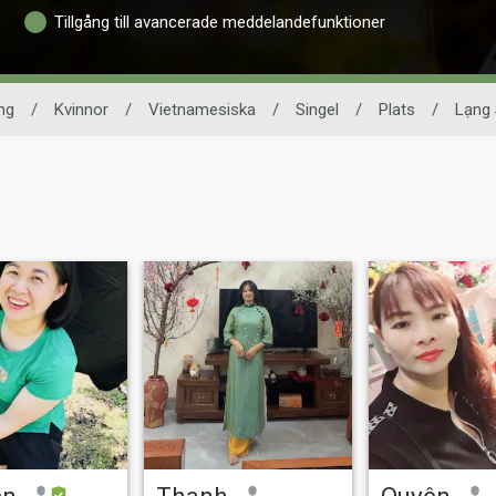
Tillgång till avancerade meddelandefunktioner
ng
/
Kvinnor
/
Vietnamesiska
/
Singel
/
Plats
/
Lạng
ễn
Thanh
Quyên