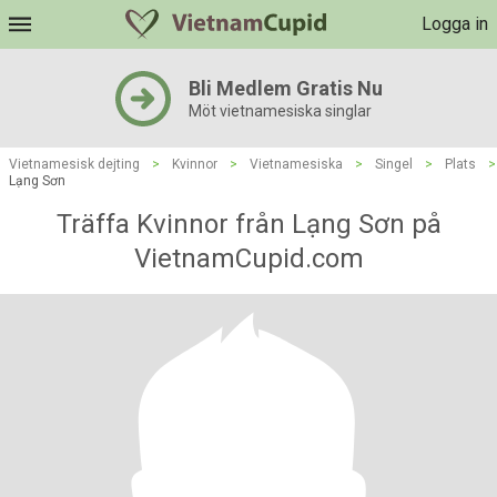
Logga in
Bli Medlem Gratis Nu
Möt vietnamesiska singlar
Vietnamesisk dejting
>
Kvinnor
>
Vietnamesiska
>
Singel
>
Plats
>
Lạng Sơn
Träffa Kvinnor från Lạng Sơn på
VietnamCupid.com