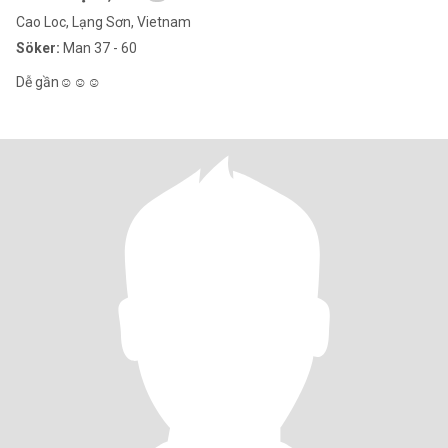
Cao Loc, Lạng Sơn, Vietnam
Söker:
Man 37 - 60
Dễ gần☺️☺️☺️