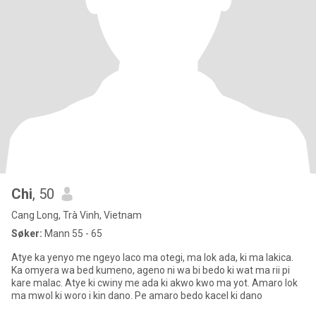
Chi
, 50
Cang Long, Trà Vinh, Vietnam
Søker:
Mann 55 - 65
Atye ka yenyo me ngeyo laco ma otegi, ma lok ada, ki ma lakica.
Ka omyera wa bed kumeno, ageno ni wa bi bedo ki wat ma rii pi
kare malac. Atye ki cwiny me ada ki akwo kwo ma yot. Amaro lok
ma mwol ki woro i kin dano. Pe amaro bedo kacel ki dano