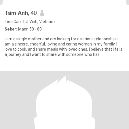
Tâm Anh
, 40
Tieu Can, Trà Vinh, Vietnam
Søker:
Mann 50 - 60
I am a single mother and am looking for a serious relationship. I
am a sincere, cheerful, loving and caring woman in my family. I
love to cook, and share meals with loved ones, I believe that life is
a journey and I want to share with someone who has