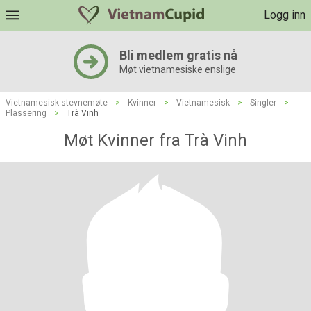
Logg inn
Bli medlem gratis nå
Møt vietnamesiske enslige
Vietnamesisk stevnemøte
>
Kvinner
>
Vietnamesisk
>
Singler
>
Plassering
>
Trà Vinh
Møt Kvinner fra Trà Vinh