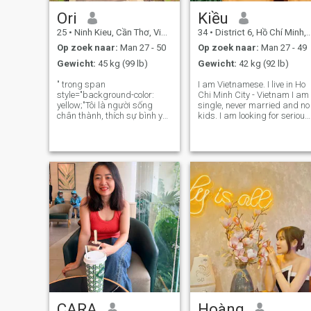
Ori
Kiều
25
•
Ninh Kieu, Cần Thơ, Vietnam
34
•
District 6, Hồ Chí Minh, Vietnam
Op zoek naar:
Man 27 - 50
Op zoek naar:
Man 27 - 49
Gewicht:
45 kg (99 lb)
Gewicht:
42 kg (92 lb)
" trong span
I am Vietnamese. I live in Ho
style="background-color:
Chi Minh City - Vietnam I am
yellow;"Tôi là người sống
single, never married and no
chân thành, thích sự bình yên
kids. I am looking for serious
và trân trọng những điều
relationship. If you are not
nhỏ bé trong cuộc sống. Tôi
feasible to meet and not
luôn cố gắng hoàn thiện bản
ready for serious
thân mỗi ngày, biết quan
relationship. Please do not
tâm và lắng nghe. Tôi muốn
contact me. I do not want to 
tìm đúng người để đồng
CARA
Hoàng