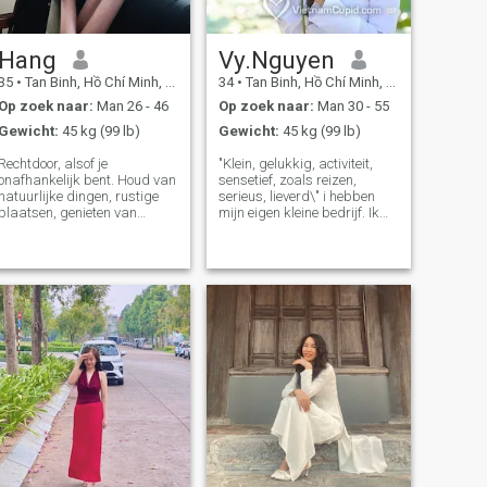
Hang
Vy.Nguyen
35
•
Tan Binh, Hồ Chí Minh, Vietnam
34
•
Tan Binh, Hồ Chí Minh, Vietnam
Op zoek naar:
Man 26 - 46
Op zoek naar:
Man 30 - 55
Gewicht:
45 kg (99 lb)
Gewicht:
45 kg (99 lb)
Rechtdoor, alsof je
"Klein, gelukkig, activiteit,
onafhankelijk bent. Houd van
sensetief, zoals reizen,
natuurlijke dingen, rustige
serieus, lieverd\" i hebben
plaatsen, genieten van
mijn eigen kleine bedrijf. Ik
buiten, houden van koken,
ben een persoon die actief,
sport (vooral tafeltennis), niet
volwassen en kennis is. Ik
van luidruchtige plaatsen.
leid mijn leven altijd om beter
Gezinsgericht persoon. \NI'M
en optimistisch te zijn. Als ik
NIET OP ZOEK NAAR ONS OF
vrije tijd heb, breng ik door
FWB. \Ni weet dat het niet
met sport zoals hardlopen,
makkelijk is, maar ik hoop
gympen, zwemmen of
dat ik degene kan vinden die
klimmen. Ik hou ook van
hetzelfde levende
reizen en genieten van het
gezichtspunt heeft om
eten, de cultuur elke plek
ervaringen te delen, van de
waar ik kom. Maar ik ben
muziek te
soms een ingewikkeld,
genieten,&nbsp;kijken naar
zintuiglijk persoon.
de zonsopgang, eenvoudige
dingen samen doen.\Ni
geloven dat wat uit het hart