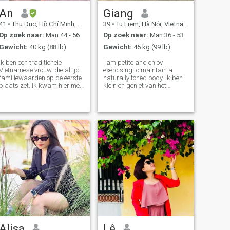
komt, naar het hart gaat.
An
Giang
41
•
Thu Duc, Hồ Chí Minh, Vietnam
39
•
Tu Liem, Hà Nội, Vietnam
Op zoek naar:
Man 44 - 56
Op zoek naar:
Man 36 - 53
Gewicht:
40 kg (88 lb)
Gewicht:
45 kg (99 lb)
Ik ben een traditionele
I am petite and enjoy
Vietnamese vrouw, die altijd
exercising to maintain a
familiewaarden op de eerste
naturally toned body. Ik ben
plaats zet. Ik kwam hier met
klein en geniet van het
maar één doel, om de ware
oefenen om een natuurlijk
liefde van mijn leven te
getint lichaam te behouden.
vinden. Ik wil handen
De moeder van twee kinderen
vasthouden en de rest van
woont meestal bij mij. Ik
mijn leven samen doorgaan,
geniet van buitenactiviteiten
liefhebben en voor elkaar
en ben blij om mensen met
zorgen. Als je ook op zoek
vergelijkbare interesses te
bent naar dezelfde dingen
ontmoeten. Ik ben op zoek
als ik, laat ons elkaar een
naar iemand die ethisch is,
kans geven om geluk in het
heeft een goed karakter, is
leven te vinden. Scammer,
hardwerkend, en positief.
blijf uit mijn buurt, want ik
ga je aanraden.
Alisa
Lê