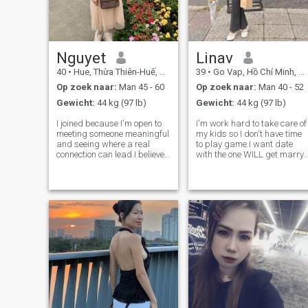
reizen en verkennen. Ik hou er
ook van om kwaliteitstijd
thuis door te brengen met
mijn familie, vrienden en ook
met degene die ik leuk vind.
Het leven is beter te delen met
Nguyet
Linav
een goed persoon.
40
•
Hue, Thừa Thiên-Huế, Vietnam
39
•
Go Vap, Hồ Chí Minh, Vietnam
Op zoek naar:
Man 45 - 60
Op zoek naar:
Man 40 - 52
Gewicht:
44 kg (97 lb)
Gewicht:
44 kg (97 lb)
I joined because I'm open to
I'm work hard to take care of
meeting someone meaningful
my kids so I don't have time
and seeing where a real
to play game.I want date
connection can lead.I believe
with the one WILL get marry
good things start with honest
in the future not a man just
conversations
travel and have Se..If you still
have the on call ex gf, ex wife
,ex around to text and talk ,
hangout with