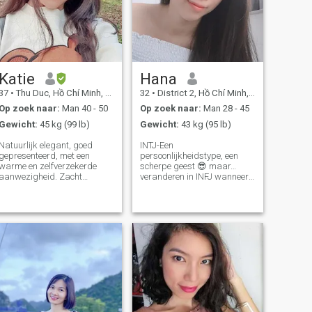
Katie
Hana
37
•
Thu Duc, Hồ Chí Minh, Vietnam
32
•
District 2, Hồ Chí Minh, Vietnam
Op zoek naar:
Man 40 - 50
Op zoek naar:
Man 28 - 45
Gewicht:
45 kg (99 lb)
Gewicht:
43 kg (95 lb)
Natuurlijk elegant, goed
INTJ-Een
gepresenteerd, met een
persoonlijkheidstype, een
warme en zelfverzekerde
scherpe geest 😎 maar…
aanwezigheid. Zacht
veranderen in INFJ wanneer
vrouwelijke energie met een
verliefd 🫠 Usually kalm en
kalme geest en een
koud, maar je bent aardig
gefundeerde levensstijl.
genoeg, ik zou kunnen zijn
Emotioneel intelligent, oprecht
als een vulkaan, warm je op
en zelfbewust. Ik waardeer
en geef je goede vibraties 😜
authenticiteit, emotionele
Crazy over het maken van
volwassenheid, en
het onmogelijke mogelijk 🤓
betekenisvolle verbinding
Crazy over het veranderen
boven oppervlakkige
van de wereld 😅 het leven is
aantrekkingskracht. Ik
zo betekenisloos als het
waardeer een man die
werken alleen voor geld
zelfverzekerd, consistent en
Liefdesfilosofie, psychologie