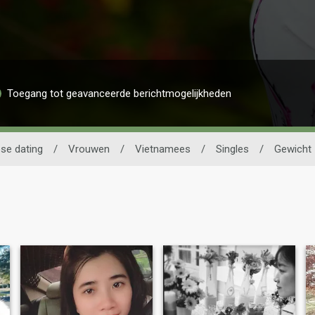
Toegang tot geavanceerde berichtmogelijkheden
se dating
/
Vrouwen
/
Vietnamees
/
Singles
/
Gewicht