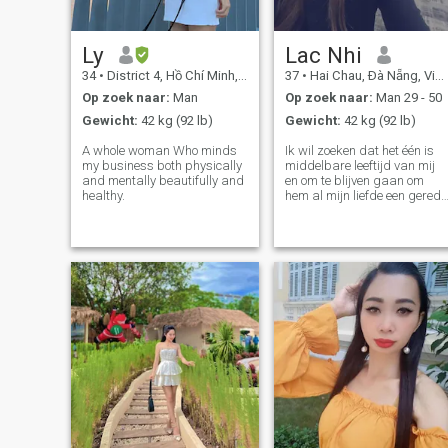
Ly
Lac Nhi
34
•
District 4, Hồ Chí Minh, Vietnam
37
•
Hai Chau, Ðà Nẵng, Vietnam
Op zoek naar:
Man
Op zoek naar:
Man 29 - 50
Gewicht:
42 kg (92 lb)
Gewicht:
42 kg (92 lb)
A whole woman Who minds
Ik wil zoeken dat het één is
my business both physically
middelbare leeftijd van mij
and mentally beautifully and
en om te blijven gaan om
healthy.
hem al mijn liefde een gered
voor hem te geven. Houden is
liefde en voelen is liefde voor
hem een gered geschenk aa
mij... En samen is om zwak
en wee te delen, gelukkig
getrouwd zijn voor eeuwig,
geluk en is moeilijk in een tijd
waarin is tweede tot half
wederzijds