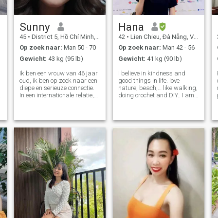
Sunny
Hana
45
•
District 5, Hồ Chí Minh, Vietnam
42
•
Lien Chieu, Ðà Nẵng, Vietnam
Op zoek naar:
Man 50 - 70
Op zoek naar:
Man 42 - 56
Gewicht:
43 kg (95 lb)
Gewicht:
41 kg (90 lb)
Ik ben een vrouw van 46 jaar
I believe in kindness and
oud, ik ben op zoek naar een
good things in life. love
diepe en serieuze connectie.
nature, beach,… like walking,
In een internationale relatie,
doing crochet and DIY.. I am
waardeer ik eerlijkheid en
happy learning new things,..
goede communicatie
n
ondanks de geografische
afstand. I hope to find
someone with similar future
aspirations, about me: Ik hou
van koken met mijn familie,
wandelen in de natuur, en
wandelende sporten spelen,
ik hou van fietsen en bomen
planten. Ik zorg ook graag
voor mijn gezondheid en hou
van kinderen en huisdieren.
In life, I am looking for a
serious relationship; I hope to
have a good husband and a