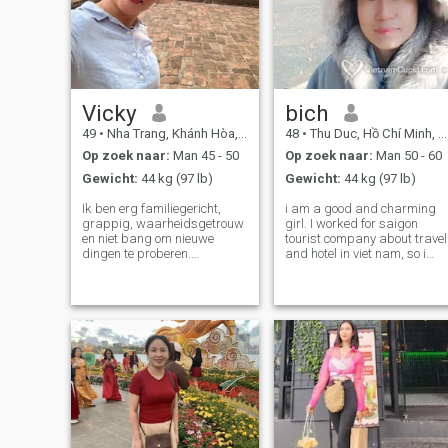
Vicky
bich
49
•
Nha Trang, Khánh Hòa, Vietnam
48
•
Thu Duc, Hồ Chí Minh, Vietnam
Op zoek naar:
Man 45 - 50
Op zoek naar:
Man 50 - 60
Gewicht:
44 kg (97 lb)
Gewicht:
44 kg (97 lb)
Ik ben erg familiegericht,
i am a good and charming
grappig, waarheidsgetrouw
girl. I worked for saigon
en niet bang om nieuwe
tourist company about travel
dingen te proberen.
and hotel in viet nam, so i
Makkelijk te gaan, positief
hope if any one want to visit
zacht, oprecht aanhankelijk,
viet nam in the future can
leven, aanbidden en
contact me then i will help yo
zelfverzekerd, maar ik kan
in my ability. or get more
terughoudend en verlegen
information about viet nam
ook, ik ben een mensen
plezieriger en krijgen
vreugde in het helpen van
anderen fysiek of met ideeën
en informatie, ik open minded
en zelfverzekerd, en spreek
vloeiend Engels ik hou van