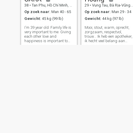
38
•
Tan Phu, Hồ Chí Minh, Vietnam
29
•
Vung Tau, Bà Rịa-Vũng Tàu, Vietnam
Op zoek naar:
Man 40 - 65
Op zoek naar:
Man 29 - 34
Gewicht:
45 kg (99 lb)
Gewicht:
44 kg (97 lb)
I'm 39 year old. Family life is
Mooi, stout, warm, oprecht,
very important to me. Giving
zorgzaam, respectvol,
each other love and
trouw... Ik heb een apotheker,
happiness is important to
ik hecht veel belang aan
me. No stress, no arguments,
familiewaarden, dus ik wil
just harmony and romance
dat mijn partner trouw is. Ik
should never be lacking.
ben Vrijgezel, nooit getrouwd
Walking together on the road
geen kinderen en misschien
of love, holding hands and
ook jij dan zo geweldig
never le
Anh
Houng
51
•
Tan Phu, Hồ Chí Minh, Vietnam
47
•
Hoc Mon, Hồ Chí Minh, Vietnam