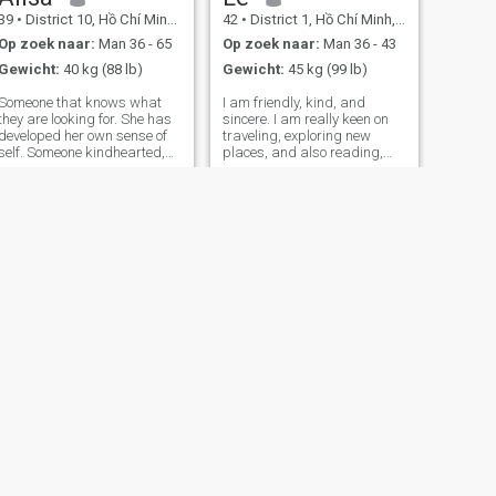
39
•
District 10, Hồ Chí Minh, Vietnam
42
•
District 1, Hồ Chí Minh, Vietnam
Op zoek naar:
Man 36 - 65
Op zoek naar:
Man 36 - 43
Gewicht:
40 kg (88 lb)
Gewicht:
45 kg (99 lb)
Someone that knows what
I am friendly, kind, and
they are looking for. She has
sincere. I am really keen on
developed her own sense of
traveling, exploring new
self. Someone kindhearted,
places, and also reading,
funny, has similar interests
shopping, playing some
or wanting to share their
sports. I am loooking for a
interests with their partner. I
long-term relationship who is
like someone with
humomous and generous,
understanding and a good
just from 36-42 years old.
conversation
Bachelor’s d
VOLGENDE
Hà Thu
41
•
Binh Thuy, Cần Thơ, Vietnam