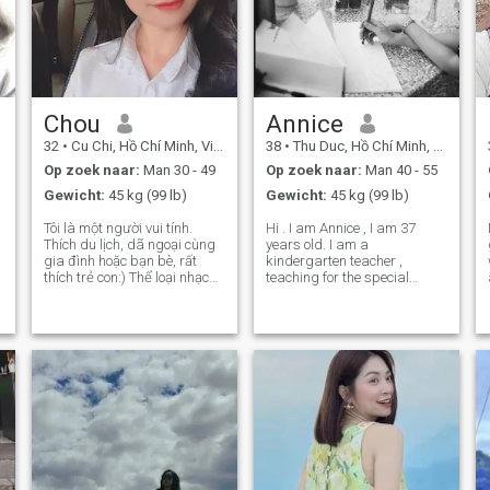
Chou
Annice
32
•
Cu Chi, Hồ Chí Minh, Vietnam
38
•
Thu Duc, Hồ Chí Minh, Vietnam
Op zoek naar:
Man 30 - 49
Op zoek naar:
Man 40 - 55
Gewicht:
45 kg (99 lb)
Gewicht:
45 kg (99 lb)
Tôi là một người vui tính.
Hi . I am Annice , I am 37
Thích du lịch, dã ngoại cùng
years old. I am a
gia đình hoặc bạn bè, rất
kindergarten teacher ,
thích trẻ con:) Thể loại nhạc
teaching for the special
yêu thích: pop, hip hop Ca sĩ:
children , I love children so
selena gomex, maroon 5, ed
much , and I love the olds
u
sheeran… Thể thao: cầu lông,
person also . I am a romantic
bóng chuyền Thú cưng: chó
woman , I like cooking , I
Đặc biệt thích chia
want to take care my family .
I am a h