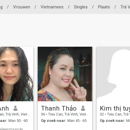
ng
/
Vrouwen
/
Vietnamees
/
Singles
/
Plaats
/
Trà 
Anh
Thanh Thảo
, Trà Vinh, Vietnam
36
•
Tieu Can, Trà Vinh, Vietnam
32
•
Tieu Can, Trà Vi
aar:
Man 50 - 60
Op zoek naar:
Man 45 - 65
Op zoek naar:
Ma
 alleenstaande