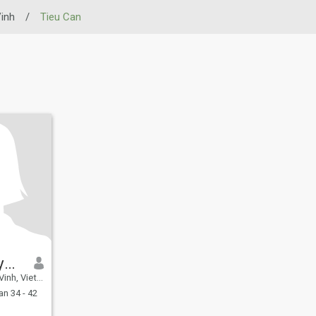
Vinh
/
Tieu Can
Kim thị tuyết băng
nh, Vietnam
n 34 - 42