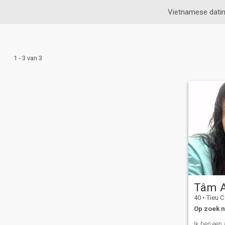
Vietnamese dati
1 - 3 van 3
Tâm 
40
•
Tieu Can
Op zoek n
Ik ben een