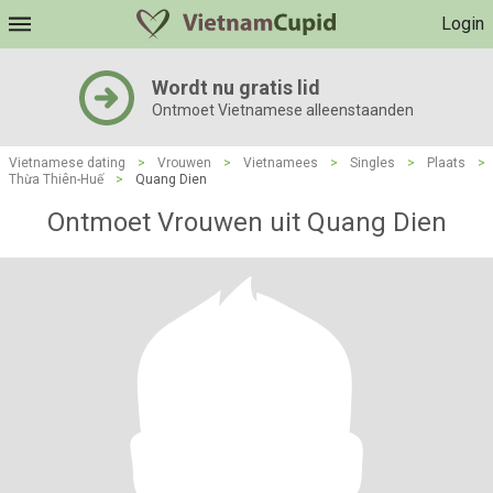
Login
Wordt nu gratis lid
Ontmoet Vietnamese alleenstaanden
Vietnamese dating
>
Vrouwen
>
Vietnamees
>
Singles
>
Plaats
>
Thừa Thiên-Huế
>
Quang Dien
Ontmoet Vrouwen uit Quang Dien