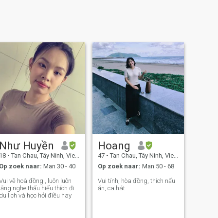
Như Huyền
Hoang
18
•
Tan Chau, Tây Ninh, Vietnam
47
•
Tan Chau, Tây Ninh, Vietnam
Op zoek naar:
Man 30 - 40
Op zoek naar:
Man 50 - 68
Vui vẽ hoà đồng , luôn luôn
Vui tính, hòa đồng, thích nấu
lắng nghe thấu hiểu thích đi
ăn, ca hát.
du lịch và học hỏi điều hay