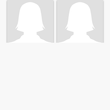
Anh Thư
Lien
21
•
Tan Chau, Tây Ninh, Vietnam
42
•
Tan Chau, Tây Ninh, Vietnam
Op zoek naar:
Man 21 - 25
Op zoek naar:
Man 43 - 59