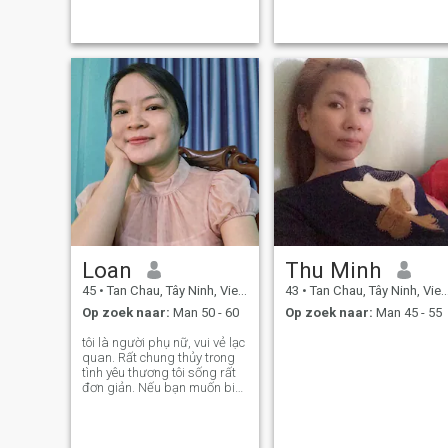
Loan
Thu Minh
45
•
Tan Chau, Tây Ninh, Vietnam
43
•
Tan Chau, Tây Ninh, Vietnam
Op zoek naar:
Man 50 - 60
Op zoek naar:
Man 45 - 55
tôi là người phụ nữ, vui vẻ lạc
quan. Rất chung thủy trong
tình yêu thương tôi sống rất
đơn giản. Nếu bạn muốn biết
thêm về tôi thì hãy nhắn tin
cho tôi nhé.