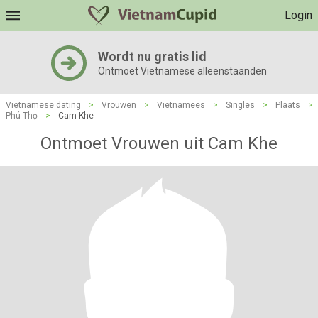
Login
Wordt nu gratis lid
Ontmoet Vietnamese alleenstaanden
Vietnamese dating
>
Vrouwen
>
Vietnamees
>
Singles
>
Plaats
>
Phú Thọ
>
Cam Khe
Ontmoet Vrouwen uit Cam Khe