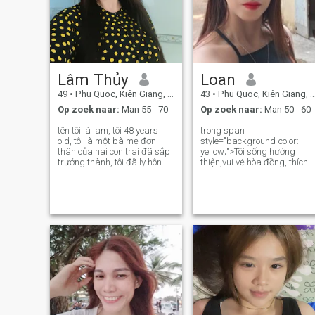
Lâm Thủy
Loan
49
•
Phu Quoc, Kiên Giang, Vietnam
43
•
Phu Quoc, Kiên Giang, Vietnam
Op zoek naar:
Man 55 - 70
Op zoek naar:
Man 50 - 60
tên tôi là lam, tôi 48 years
trong span
old, tôi là một bà mẹ đơn
style="background-color:
thân của hai con trai đã sắp
yellow;">Tôi sống hướng
trưởng thành, tôi đã ly hôn
thiện,vui vẻ hòa đồng, thích
cách đây 7 năm . tôi đến từ
giúp người,thích đi du lịch, tô
một vùng quê, sau khi ly hôn,
sống chân thành cũng muốn
tôi di chuyển đến Phú Quốc
gặp người yêu chân thành đi
sinh sống và làm việc ở đây,
đến hôn nhân, tôi không thíc
Hiện tại tôi đang sống
đùa giỡn trong mối quan hệ
vì thời gian k