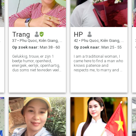
Trang
HP
37
•
Phu Quoc, Kiên Giang, Vietnam
42
•
Phu Quoc, Kiên Giang, Vietnam
Op zoek naar:
Man 38 - 60
Op zoek naar:
Man 25 - 55
Gelukkig, trouw, er zijn 1
I am a traditional woman, I
beetje humor, openheid,
came here to find a man who
energiek, eerlijk, openhartig,
knows patience and
dus soms niet tevreden veel
respects me, to marry and he
i
mensen. Bouwt graag een
can take me with him. Please
gezonde levensstijl op. Haat
be respectful and serious,
leugens, haat flatterers. Het
hope all the best will come to
h
leven was kort, dus ik leefde
us. I can go anywhere as
elke dag gelukkig, niet in
long as he loves me. For me,
conservatieve mensen.
marri