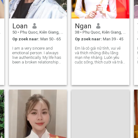
Loan
Ngan
50
•
Phu Quoc, Kiên Giang, Vietnam
38
•
Phu Quoc, Kiên Giang, Vietnam
Op zoek naar:
Man 50 - 65
Op zoek naar:
Man 39 - 45
I am a very sincere and
Em là cô gái nữ tính, vui vẻ
emotional person. I always
và thích những điều lãng
live authentically. My life has
mạn nhẹ nhàng. Luôn yêu
been a broken relationship
cuộc sống, thích cười và trân
once, so I always cherish the
trọng những cảm xúc chân
feelings we have for each
thành.
other. I love the sea... I love
strolling along the beach
with the person I love ❤️❤