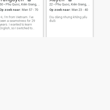
50
•
Phu Quoc, Kiên Giang, Vietnam
22
•
Phu Quoc, Kiên Giang, Vietnam
Op zoek naar:
Man 57 - 70
Op zoek naar:
Man 23 - 40
Hi, I'm from Vietnam. I've
Dịu dàng nhưng không yếu
been a seamstress for 29
đuối.
years. I wanted to learn
English, so I switched to
working as a housekeeping
staff member at a seaside
hotel. That job taught me
attention to detail. Raising
children taught me patience
and love. My
VOLGENDE
mona
25
•
Phu Quoc, Kiên Giang, Vietnam