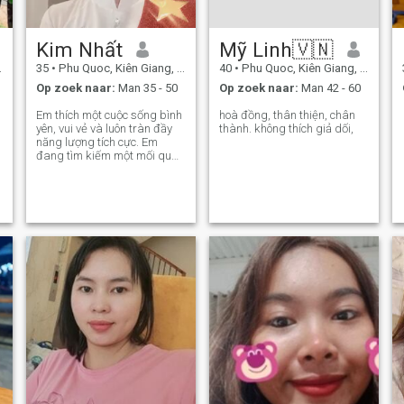
Kim Nhất
Mỹ Linh🇻🇳
35
•
Phu Quoc, Kiên Giang, Vietnam
40
•
Phu Quoc, Kiên Giang, Vietnam
Op zoek naar:
Man 35 - 50
Op zoek naar:
Man 42 - 60
Em thích một cuộc sống bình
hoà đồng, thân thiện, chân
yên, vui vẻ và luôn tràn đầy
thành. không thích giả dối,
năng lượng tích cực. Em
đang tìm kiếm một mối quan
hệ chân thành, nghiêm túc
và lâu dài với một người coi
trọng sự trung thực, tôn
trọng và cam kết.