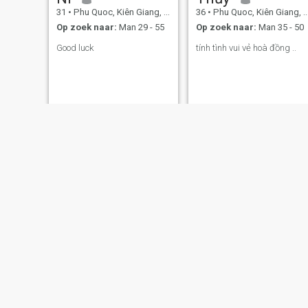
31
•
Phu Quoc, Kiên Giang, Vietnam
36
•
Phu Quoc, Kiên Giang, Vietnam
Op zoek naar:
Man 29 - 55
Op zoek naar:
Man 35 - 50
Good luck
tính tình vui vẻ hoà đồng ..
Tư
thuydung
49
•
Phu Quoc, Kiên Giang, Vietnam
65
•
Phu Quoc, Kiên Giang, Vietnam