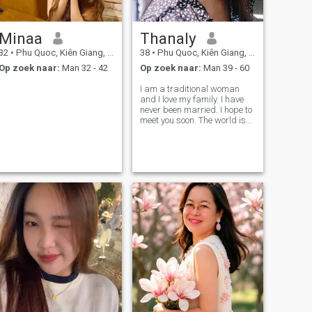
Minaa
Thanaly
32
•
Phu Quoc, Kiên Giang, Vietnam
38
•
Phu Quoc, Kiên Giang, Vietnam
Op zoek naar:
Man 32 - 42
Op zoek naar:
Man 39 - 60
I am a traditional woman
and I love my family. I have
never been married. I hope to
meet you soon. The world is
full of colors, and I hope that
we will paint a picture with
vibrant, warm, and loving
colors.