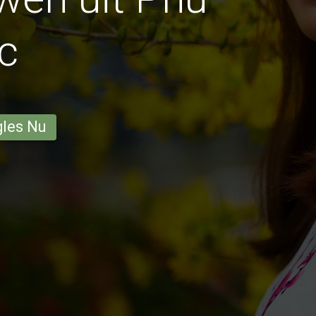
c
gles Nu