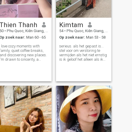
Thien Thanh
Kimtam
50
•
Phu Quoc, Kiên Giang, Vietnam
54
•
Phu Quoc, Kiên Giang, Vietnam
Op zoek naar:
Man 60 - 65
Op zoek naar:
Man 53 - 58
I love cozy moments with
serieus. als het gepast is...
family, quiet coffee breaks,
stel voor om verstoring te
and discovering new places.
vermijden als het niet ernstig
I’m drawn to sincerity, a
is ik geloof het alleen als ik
playful sense of humor, and
vind dat de partner geen
a man who knows how to
slechte bedoelingen heeft
make life brighter. If you enjoy
genuine smiles, intriguing
conversations, and little
spark