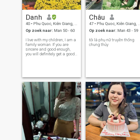
Danh
Châu
40
•
Phu Quoc, Kiên Giang, Vietnam
47
•
Phu Quoc, Kiên Giang, Vietnam
Op zoek naar:
Man 50 - 60
Op zoek naar:
Man 43 - 59
I live with my children, I am a
tôi là phụ nữ truyền thống
family woman. If you are
chung thủy
sincere and good enough,
you will definitely get a good
woman who loves family like
me.