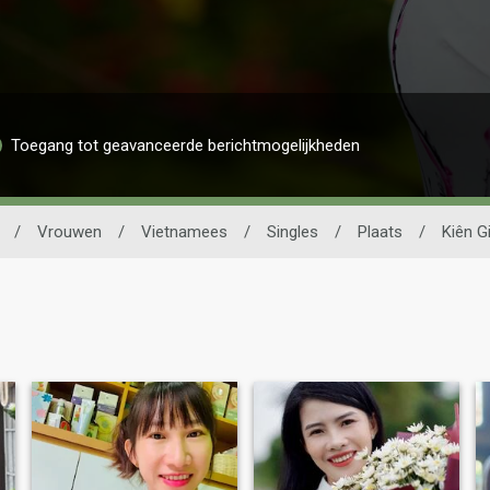
Toegang tot geavanceerde berichtmogelijkheden
/
Vrouwen
/
Vietnamees
/
Singles
/
Plaats
/
Kiên G