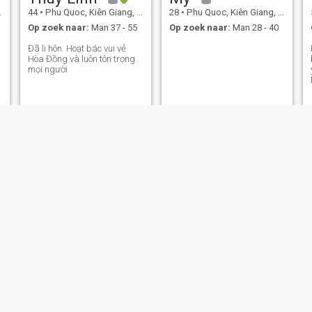
44
•
Phu Quoc, Kiên Giang, Vietnam
28
•
Phu Quoc, Kiên Giang, Vietnam
Op zoek naar:
Man 37 - 55
Op zoek naar:
Man 28 - 40
Đã li hôn. Hoạt bác vui vẻ
Hòa Đồng và luôn tôn trọng
mọi người
Tuyền
Ngoc
46
•
Phu Quoc, Kiên Giang, Vietnam
27
•
Phu Quoc, Kiên Giang, Vietnam