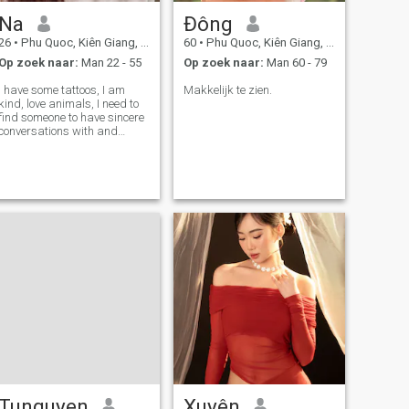
Na
Đông
26
•
Phu Quoc, Kiên Giang, Vietnam
60
•
Phu Quoc, Kiên Giang, Vietnam
Op zoek naar:
Man 22 - 55
Op zoek naar:
Man 60 - 79
I have some tattoos, I am
Makkelijk te zien.
kind, love animals, I need to
find someone to have sincere
conversations with and
eventually fall in love with.🥰
Tunguyen
Xuyên