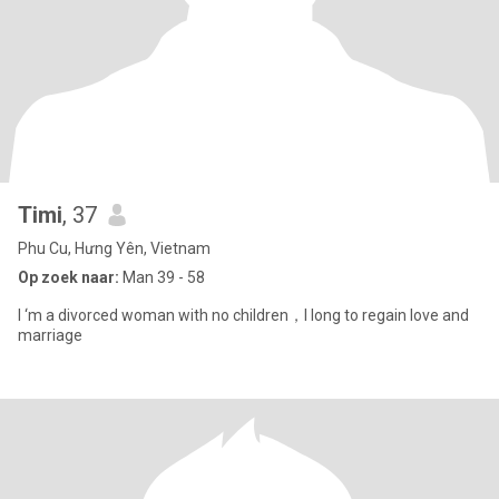
Timi
, 37
Phu Cu, Hưng Yên, Vietnam
Op zoek naar:
Man 39 - 58
I ‘m a divorced woman with no children，I long to regain love and
marriage