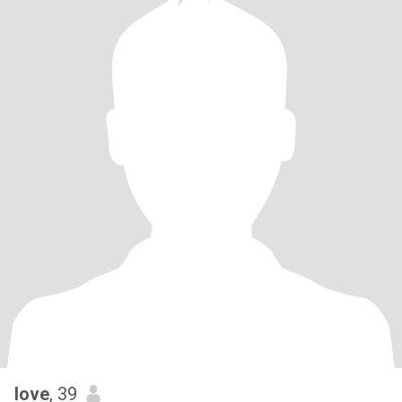
love
, 39