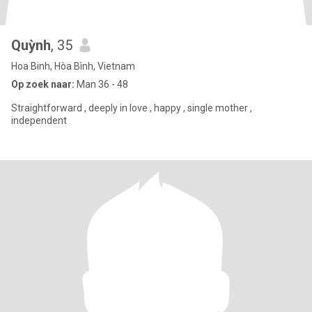
Quỳnh
, 35
Hoa Binh, Hòa Bình, Vietnam
Op zoek naar:
Man 36 - 48
Straightforward , deeply in love , happy , single mother ,
independent