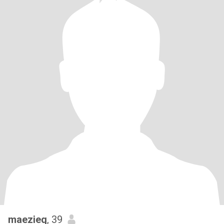
maezieq
, 39