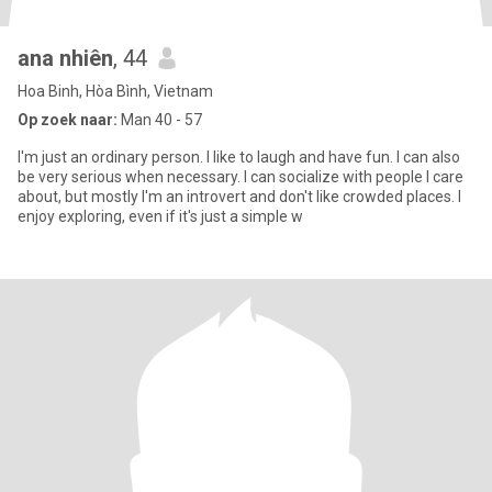
ana nhiên
, 44
Hoa Binh, Hòa Bình, Vietnam
Op zoek naar:
Man 40 - 57
I'm just an ordinary person. I like to laugh and have fun. I can also
be very serious when necessary. I can socialize with people I care
about, but mostly I'm an introvert and don't like crowded places. I
enjoy exploring, even if it's just a simple w