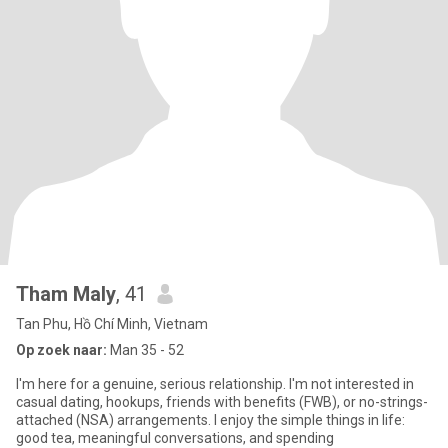
Tham Maly
, 41
Tan Phu, Hồ Chí Minh, Vietnam
Op zoek naar:
Man 35 - 52
I'm here for a genuine, serious relationship. I'm not interested in
casual dating, hookups, friends with benefits (FWB), or no-strings-
attached (NSA) arrangements. I enjoy the simple things in life:
good tea, meaningful conversations, and spending