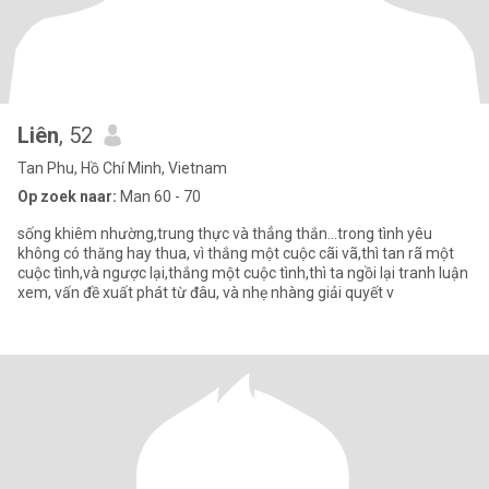
Liên
, 52
Tan Phu, Hồ Chí Minh, Vietnam
Op zoek naar:
Man 60 - 70
sống khiêm nhường,trung thực và thẳng thắn...trong tình yêu
không có thăng hay thua, vì thắng một cuộc cãi vã,thì tan rã một
cuộc tình,và ngược lại,thắng một cuộc tình,thì ta ngồi lại tranh luận
xem, vấn đề xuất phát từ đâu, và nhẹ nhàng giải quyết v