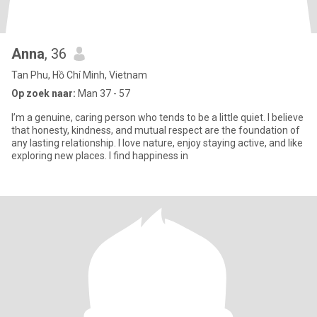
Anna
, 36
Tan Phu, Hồ Chí Minh, Vietnam
Op zoek naar:
Man 37 - 57
I’m a genuine, caring person who tends to be a little quiet. I believe
that honesty, kindness, and mutual respect are the foundation of
any lasting relationship. I love nature, enjoy staying active, and like
exploring new places. I find happiness in