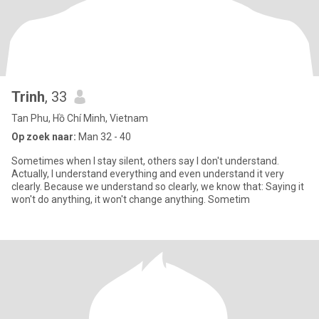
Trinh
, 33
Tan Phu, Hồ Chí Minh, Vietnam
Op zoek naar:
Man 32 - 40
Sometimes when I stay silent, others say I don't understand.
Actually, I understand everything and even understand it very
clearly. Because we understand so clearly, we know that: Saying it
won't do anything, it won't change anything. Sometim