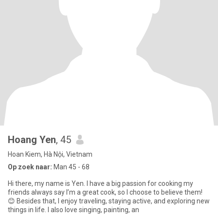
Hoang Yen
, 45
Hoan Kiem, Hà Nội, Vietnam
Op zoek naar:
Man 45 - 68
Hi there, my name is Yen. I have a big passion for cooking my
friends always say I’m a great cook, so I choose to believe them!
😊 Besides that, I enjoy traveling, staying active, and exploring new
things in life. I also love singing, painting, an