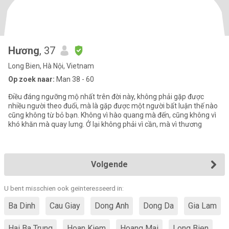
Hương
, 37
Long Bien, Hà Nội, Vietnam
Op zoek naar:
Man 38 - 60
Điều đáng ngưỡng mộ nhất trên đời này, không phải gặp được
nhiều người theo đuổi, mà là gặp được một người bất luận thế nào
cũng không từ bỏ bạn. Không vì hào quang mà đến, cũng không vì
khó khăn mà quay lưng. Ở lại không phải vì cần, mà vì thương
Volgende
U bent misschien ook geïnteresseerd in:
Ba Dinh
Cau Giay
Dong Anh
Dong Da
Gia Lam
Hai Ba Trung
Hoan Kiem
Hoang Mai
Long Bien