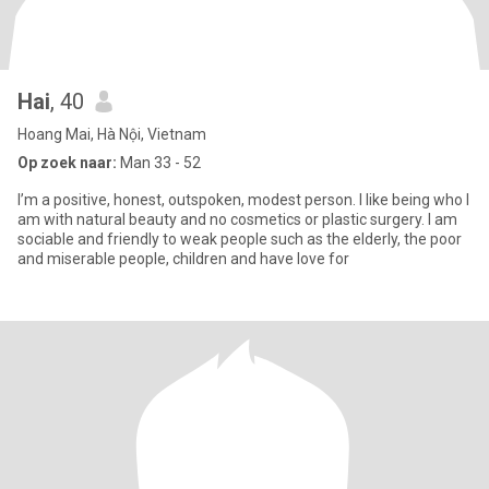
Hai
, 40
Hoang Mai, Hà Nội, Vietnam
Op zoek naar:
Man 33 - 52
I’m a positive, honest, outspoken, modest person. I like being who I
am with natural beauty and no cosmetics or plastic surgery. I am
sociable and friendly to weak people such as the elderly, the poor
and miserable people, children and have love for