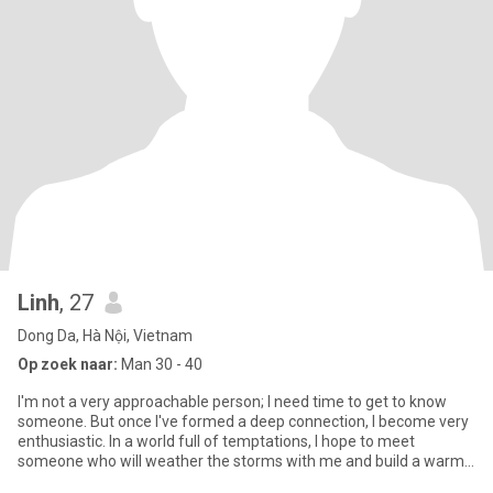
Linh
, 27
Dong Da, Hà Nội, Vietnam
Op zoek naar:
Man 30 - 40
I'm not a very approachable person; I need time to get to know
someone. But once I've formed a deep connection, I become very
enthusiastic. In a world full of temptations, I hope to meet
someone who will weather the storms with me and build a warm
fa