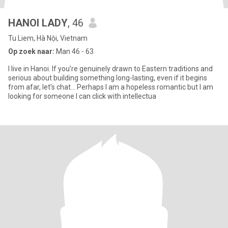
HANOI LADY
, 46
Tu Liem, Hà Nội, Vietnam
Op zoek naar:
Man 46 - 63
I live in Hanoi. If you’re genuinely drawn to Eastern traditions and
serious about building something long-lasting, even if it begins
from afar, let’s chat… Perhaps I am a hopeless romantic but I am
looking for someone I can click with intellectua