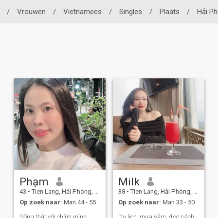
/
Vrouwen
/
Vietnamees
/
Singles
/
Plaats
/
Hải P
Phạm
Milk
43
•
Tien Lang, Hải Phòng, Vietnam
38
•
Tien Lang, Hải Phòng, Vietnam
Op zoek naar:
Man 44 - 55
Op zoek naar:
Man 33 - 50
Sống thật với chính mình
Du lịch, mua sắm, đọc sách,