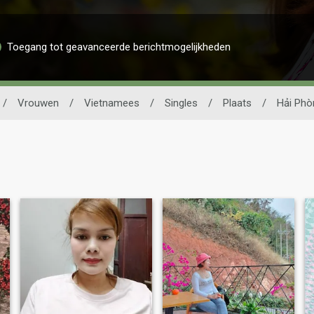
Toegang tot geavanceerde berichtmogelijkheden
/
Vrouwen
/
Vietnamees
/
Singles
/
Plaats
/
Hải Phò