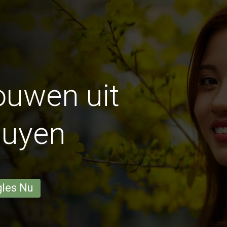
ouwen uit
guyen
gles Nu