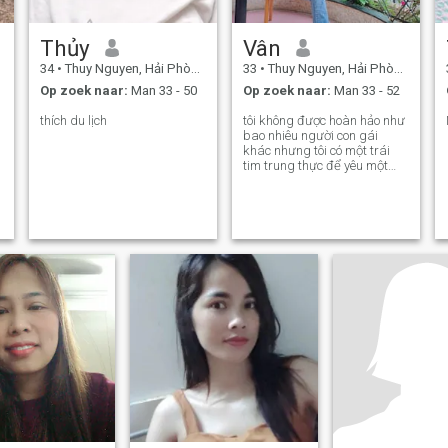
Thủy
Vân
34
•
Thuy Nguyen, Hải Phòng, Vietnam
33
•
Thuy Nguyen, Hải Phòng, Vietnam
Op zoek naar:
Man 33 - 50
Op zoek naar:
Man 33 - 52
thích du lịch
tôi không được hoàn hảo như
bao nhiêu người con gái
khác nhưng tôi có một trái
tim trung thực để yêu một
người đàn ông của mình tôi
sẽ mang lại cho anh sự ấm
áp của một gia đình nhỏ và
hạnh phúc ……