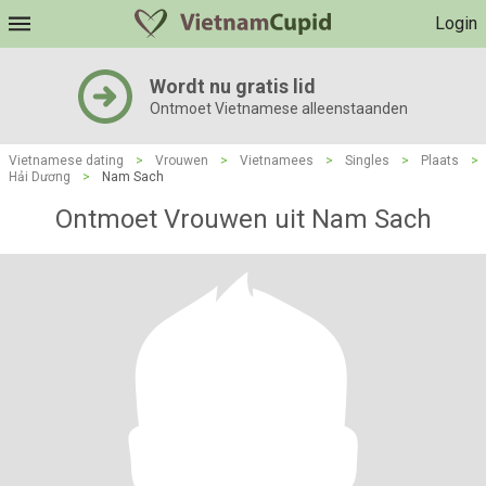
Login
Wordt nu gratis lid
Ontmoet Vietnamese alleenstaanden
Vietnamese dating
>
Vrouwen
>
Vietnamees
>
Singles
>
Plaats
>
Hải Dương
>
Nam Sach
Ontmoet Vrouwen uit Nam Sach