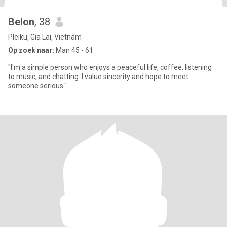
Belon
, 38
Pleiku, Gia Lai, Vietnam
Op zoek naar:
Man 45 - 61
"I'm a simple person who enjoys a peaceful life, coffee, listening
to music, and chatting. I value sincerity and hope to meet
someone serious."