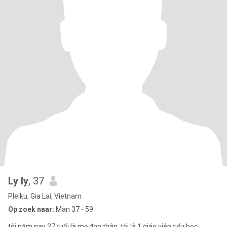
Ly ly
, 37
Pleiku, Gia Lai, Vietnam
Op zoek naar:
Man 37 - 59
tôi năm nay 37 tuổi là mẹ đơn thân. tôi là 1 giáo viên tiểu học.