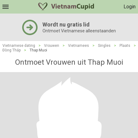
Login
Wordt nu gratis lid
Ontmoet Vietnamese alleenstaanden
Vietnamese dating
>
Vrouwen
>
Vietnamees
>
Singles
>
Plaats
>
Ðồng Tháp
>
Thap Muoi
Ontmoet Vrouwen uit Thap Muoi