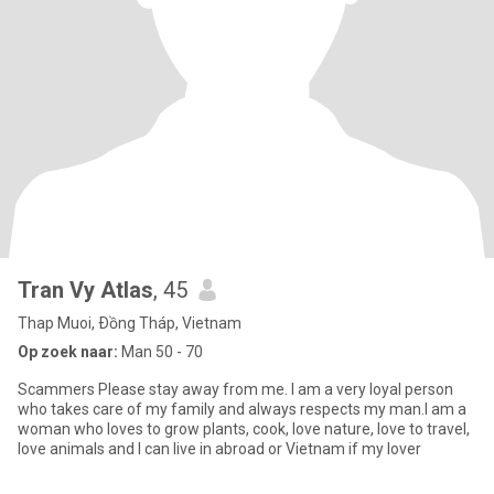
Tran Vy Atlas
, 45
Thap Muoi, Ðồng Tháp, Vietnam
Op zoek naar:
Man 50 - 70
Scammers Please stay away from me. l am a very loyal person
who takes care of my family and always respects my man.I am a
woman who loves to grow plants, cook, love nature, love to travel,
love animals and I can live in abroad or Vietnam if my lover