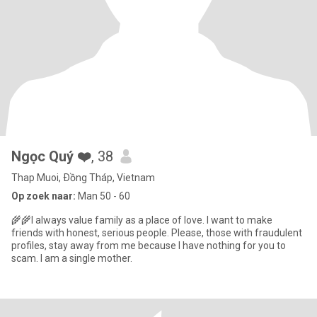
Ngọc Quý ❤️
, 38
Thap Muoi, Ðồng Tháp, Vietnam
Op zoek naar:
Man 50 - 60
🌾🌾I always value family as a place of love. I want to make
friends with honest, serious people. Please, those with fraudulent
profiles, stay away from me because I have nothing for you to
scam. I am a single mother.