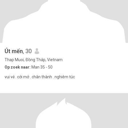
Út mến
, 30
Thap Muoi, Ðồng Tháp, Vietnam
Op zoek naar:
Man 35 - 50
vui vẻ . cởi mở . chân thành . nghiêm túc