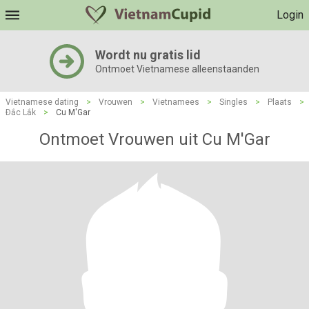
Login
Wordt nu gratis lid
Ontmoet Vietnamese alleenstaanden
Vietnamese dating
>
Vrouwen
>
Vietnamees
>
Singles
>
Plaats
>
Ðắc Lắk
>
Cu M'Gar
Ontmoet Vrouwen uit Cu M'Gar