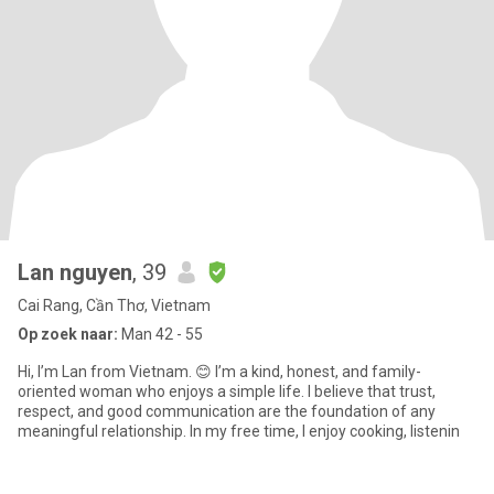
Lan nguyen
, 39
Cai Rang, Cần Thơ, Vietnam
Op zoek naar:
Man 42 - 55
Hi, I’m Lan from Vietnam. 😊 I’m a kind, honest, and family-
oriented woman who enjoys a simple life. I believe that trust,
respect, and good communication are the foundation of any
meaningful relationship. In my free time, I enjoy cooking, listenin