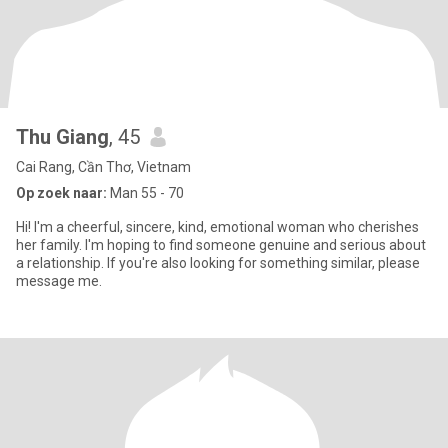
Thu Giang
, 45
Cai Rang, Cần Thơ, Vietnam
Op zoek naar:
Man 55 - 70
Hi! I'm a cheerful, sincere, kind, emotional woman who cherishes
her family. I'm hoping to find someone genuine and serious about
a relationship. If you're also looking for something similar, please
message me.