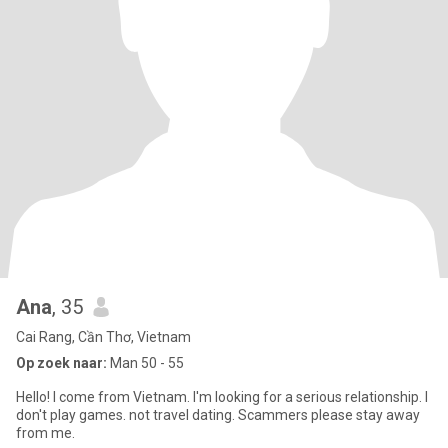
Ana
, 35
Cai Rang, Cần Thơ, Vietnam
Op zoek naar:
Man 50 - 55
Hello! I come from Vietnam. I'm looking for a serious relationship. I
don't play games. not travel dating. Scammers please stay away
from me.