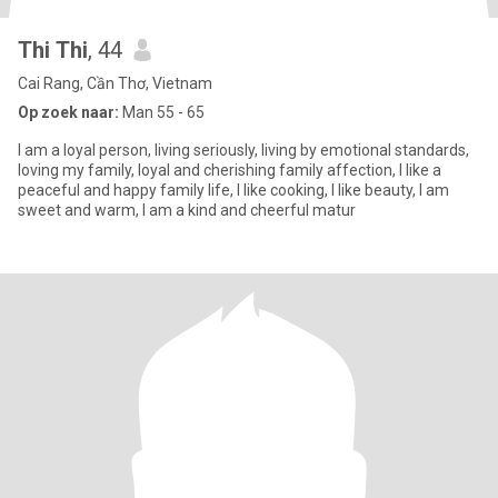
Thi Thi
, 44
Cai Rang, Cần Thơ, Vietnam
Op zoek naar:
Man 55 - 65
I am a loyal person, living seriously, living by emotional standards,
loving my family, loyal and cherishing family affection, I like a
peaceful and happy family life, I like cooking, I like beauty, I am
sweet and warm, I am a kind and cheerful matur