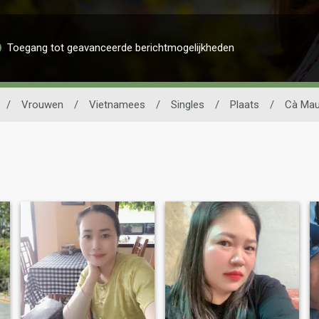
Toegang tot geavanceerde berichtmogelijkheden
/
Vrouwen
/
Vietnamees
/
Singles
/
Plaats
/
Cà Ma