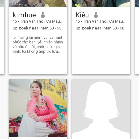
kimhue
Kiều
45
•
Tran Van Thoi, Cà Mau, Vietnam
46
•
Tran Van Thoi, Cà Mau, Vietnam
Op zoek naar:
Man 50 - 65
Op zoek naar:
Man 50 - 60
tôi mang lại niềm vui và hạnh
phúc cho bạn, yêu thiên nhiên
và nấu ăn tốt, chăm sóc gia
đình, tôi không tiếp trò lừa
đảo