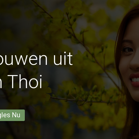
ouwen uit
 Thoi
gles Nu